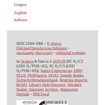
Lingua
English
Italiano
ISSN 2284-1180 –
E-theca
OnLineOpenAccess Edizioni
–
noctua@e-theca.net
–
editorial website
In
Scopus
& Fascia A
ANVUR
(SC 11/C2
(GSD 11/PHIL-02), SC 11/C5 (GSD
11/PHIL-05)),
Index Copernicus
,
ERIH
PLUS
,
PhilPapers
,
DOAJ
,
Google Books
,
Zeitschriftendatenbank
,
Regesta Imperii
,
ROAD
,
Library Hub Discover
,
Mirabel
,
Sudoc
,
Internet Archive
,
Magazzini
Digitali
–
RSS Feed