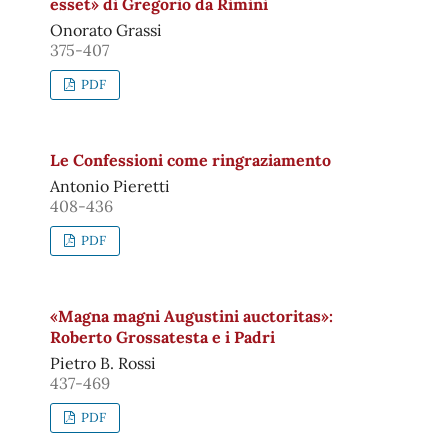
esset» di Gregorio da Rimini
Onorato Grassi
375-407
PDF
Le Confessioni come ringraziamento
Antonio Pieretti
408-436
PDF
«Magna magni Augustini auctoritas»:
Roberto Grossatesta e i Padri
Pietro B. Rossi
437-469
PDF