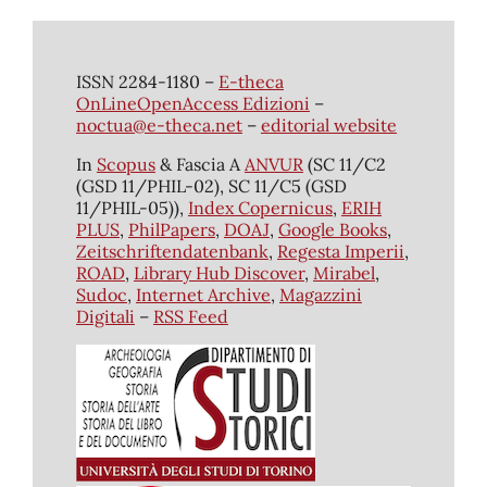
ISSN 2284-1180 –
E-theca
OnLineOpenAccess Edizioni
–
noctua@e-theca.net
–
editorial website
In
Scopus
& Fascia A
ANVUR
(SC 11/C2
(GSD 11/PHIL-02), SC 11/C5 (GSD
11/PHIL-05)),
Index Copernicus
,
ERIH
PLUS
,
PhilPapers
,
DOAJ
,
Google Books
,
Zeitschriftendatenbank
,
Regesta Imperii
,
ROAD
,
Library Hub Discover
,
Mirabel
,
Sudoc
,
Internet Archive
,
Magazzini
Digitali
–
RSS Feed