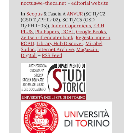
noctua@e-theca.net
–
editorial website
In
Scopus
& Fascia A
ANVUR
(SC 11/C2
(GSD 11/PHIL-02), SC 11/C5 (GSD
11/PHIL-05)),
Index Copernicus
,
ERIH
PLUS
,
PhilPapers
,
DOAJ
,
Google Books
,
Zeitschriftendatenbank
,
Regesta Imperii
,
ROAD
,
Library Hub Discover
,
Mirabel
,
Sudoc
,
Internet Archive
,
Magazzini
Digitali
–
RSS Feed