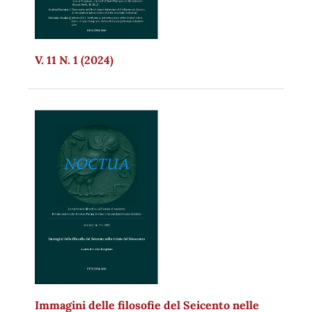
V. 11 N. 1 (2024)
Immagini delle filosofie del Seicento nelle