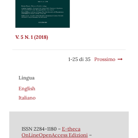
V. 5 N. 1 (2018)
1-25 di 35
Prossimo
Lingua
English
Italiano
ISSN 2284-1180 –
E-theca
OnLineOpenAccess Edizioni
–