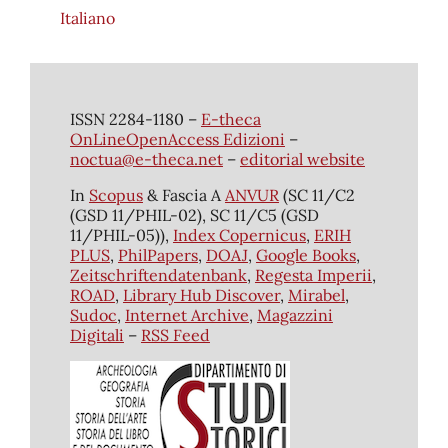
Italiano
ISSN 2284-1180 –
E-theca
OnLineOpenAccess Edizioni
–
noctua@e-theca.net
–
editorial website
In
Scopus
& Fascia A
ANVUR
(SC 11/C2
(GSD 11/PHIL-02), SC 11/C5 (GSD
11/PHIL-05)),
Index Copernicus
,
ERIH
PLUS
,
PhilPapers
,
DOAJ
,
Google Books
,
Zeitschriftendatenbank
,
Regesta Imperii
,
ROAD
,
Library Hub Discover
,
Mirabel
,
Sudoc
,
Internet Archive
,
Magazzini
Digitali
–
RSS Feed