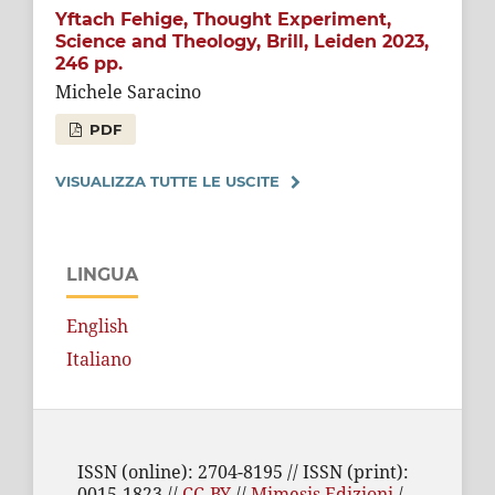
Yftach Fehige, Thought Experiment,
Science and Theology, Brill, Leiden 2023,
246 pp.
Michele Saracino
PDF
VISUALIZZA TUTTE LE USCITE
LINGUA
English
Italiano
ISSN (online): 2704-8195 // ISSN (print):
0015-1823 //
CC-BY
//
Mimesis Edizioni
/