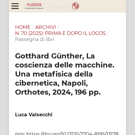
HOME
/
ARCHIVI
/
N. 70 (2025): PRIMA E DOPO IL LOGOS
/
Rassegna di libri
Gotthard Günther, La
coscienza delle macchine.
Una metafisica della
cibernetica, Napoli,
Orthotes, 2024, 196 pp.
Luca Valsecchi
https://doi.org/10.13135/2704-8195/13178
DOI: