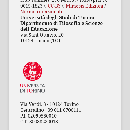
ISSN (online): 2704-8195 // ISSN (print):
0015-1823 //
CC-BY
//
Mimesis Edizioni
/
Norme redazionali
Università degli Studi di Torino
Dipartimento di Filosofia e Scienze
dell'Educazione
Via Sant'Ottavio, 20
10124 Torino (TO)
Via Verdi, 8 - 10124 Torino
Centralino +39 011 6706111
P.I. 02099550010
C.F. 80088230018