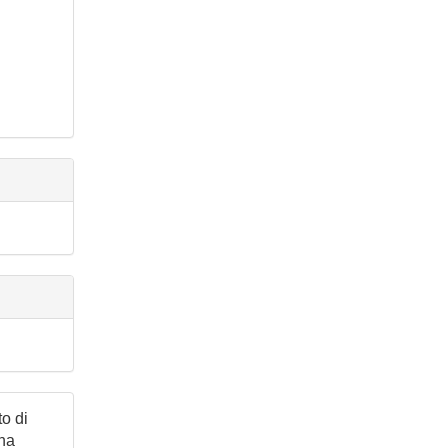
to di
una