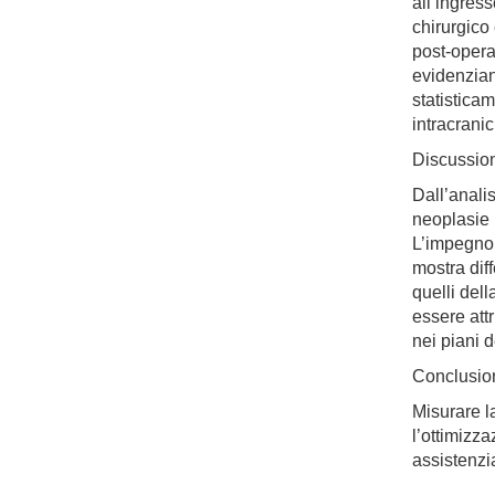
all’ingres
chirurgico 
post-opera
evidenzian
statistica
intracrani
Discussio
Dall’anali
neoplasie 
L’impegno 
mostra diff
quelli del
essere att
nei piani d
Conclusio
Misurare l
l’ottimizz
assistenzi
Downloads