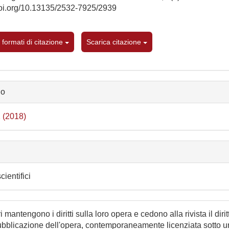
/doi.org/10.13135/2532-7925/2939
i formati di citazione
Scarica citazione
lo
2 (2018)
e
scientifici
i mantengono i diritti sulla loro opera e cedono alla rivista il dirit
ubblicazione dell'opera, contemporaneamente licenziata sotto 