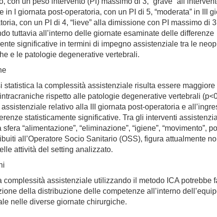
so, con un peso intervento (PI) massimo di 3, “grave” all’interven
e in I giornata post-operatoria, con un PI di 5, “moderata” in III g
toria, con un PI di 4, “lieve” alla dimissione con PI massimo di 3
do tuttavia all’interno delle giornate esaminate delle differenze
mente significative in termini di impegno assistenziale tra le neop
che e le patologie degenerative vertebrali.
ne
si statistica la complessità assistenziale risulta essere maggiore 
intracraniche rispetto alle patologie degenerative vertebrali (p<
assistenziale relativo alla III giornata post-operatoria e all’ingr
erenze statisticamente significative. Tra gli interventi assistenzial
la sfera “alimentazione”, “eliminazione”, “igiene”, “movimento”, p
ribuiti all’Operatore Socio Sanitario (OSS), figura attualmente no
elle attività del setting analizzato.
ni
a complessità assistenziale utilizzando il metodo ICA potrebbe fa
azione della distribuzione delle competenze all’interno dell’equi
ale nelle diverse giornate chirurgiche.