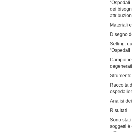
“Ospedali 
dei bisogni
attribuzion
Materiali 
Disegno de
Setting: d
“Ospedali 
Campione: 
degenerati
Strumenti:
Raccolta d
ospedalier
Analisi de
Risultati
Sono stati 
soggetti è