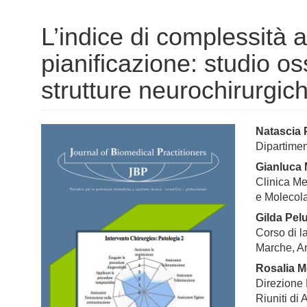
L’indice di complessità 
pianificazione: studio o
strutture neurochirurgic
Barra
Cont
Natascia 
Dipartimen
laterale
princ
Gianluca 
dell'articolo
dell'a
Clinica Me
e Molecola
Gilda Pel
Corso di l
Marche, A
Rosalia M
Direzione 
Riuniti di