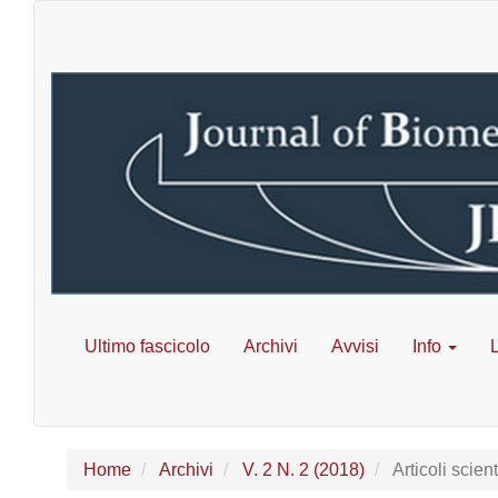
Navigazione
principale
Contenuto
principale
Barra
laterale
Ultimo fascicolo
Archivi
Avvisi
Info
L
Home
Archivi
V. 2 N. 2 (2018)
Articoli scienti