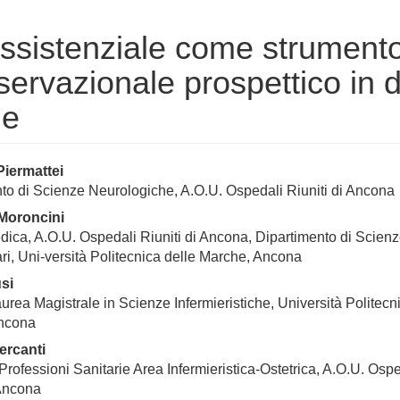
assistenziale come strumento
sservazionale prospettico in 
he
enuto
Piermattei
to di Scienze Neurologiche, A.O.U. Ospedali Riuniti di Ancona
ipale
Moroncini
rticolo
dica, A.O.U. Ospedali Riuniti di Ancona, Dipartimento di Scienz
ri, Uni-versità Politecnica delle Marche, Ancona
usi
aurea Magistrale in Scienze Infermieristiche, Università Politecn
ncona
ercanti
Professioni Sanitarie Area Infermieristica-Ostetrica, A.O.U. Osp
 Ancona