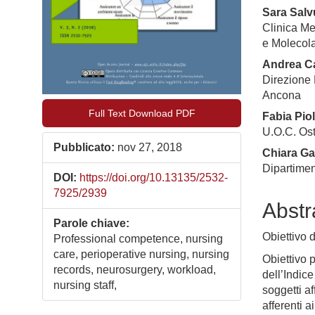
Sara Salv
Clinica Me
e Molecola
Andrea C
Direzione 
Ancona
Full Text Download PDF
Fabia Piol
U.O.C. Ost
Pubblicato:
nov 27, 2018
Chiara Gat
Dipartimen
DOI:
https://doi.org/10.13135/2532-
7925/2939
Abstr
Parole chiave:
Obiettivo d
Professional competence, nursing
care, perioperative nursing, nursing
Obiettivo 
records, neurosurgery, workload,
dell’Indic
nursing staff,
soggetti a
afferenti 