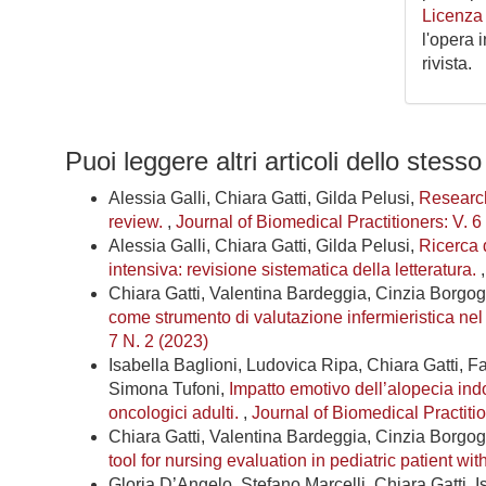
Licenza
l'opera 
rivista.
Puoi leggere altri articoli dello stesso
Alessia Galli, Chiara Gatti, Gilda Pelusi,
Research
review.
,
Journal of Biomedical Practitioners: V. 6
Alessia Galli, Chiara Gatti, Gilda Pelusi,
Ricerca d
intensiva: revisione sistematica della letteratura.
Chiara Gatti, Valentina Bardeggia, Cinzia Borgo
come strumento di valutazione infermieristica nel
7 N. 2 (2023)
Isabella Baglioni, Ludovica Ripa, Chiara Gatti, F
Simona Tufoni,
Impatto emotivo dell’alopecia ind
oncologici adulti.
,
Journal of Biomedical Practitio
Chiara Gatti, Valentina Bardeggia, Cinzia Borgo
tool for nursing evaluation in pediatric patient wi
Gloria D’Angelo, Stefano Marcelli, Chiara Gatti, Is