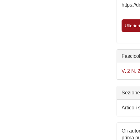
https:/
Ulterior
Fascico
V. 2 N. 
Sezion
Articoli 
Gli autor
prima p