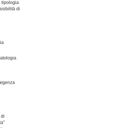
 tipologia
sibilità di
ia
patologia
 degenza
 di
ta”