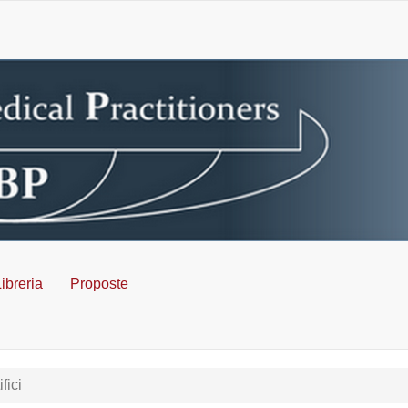
ibreria
Proposte
fici