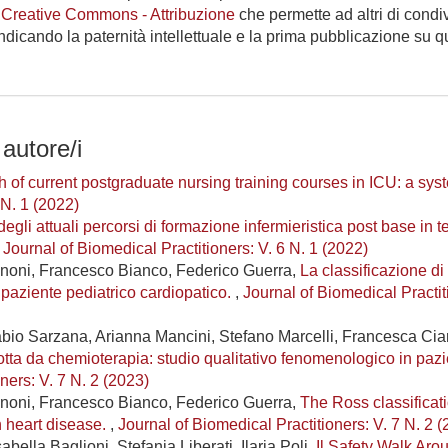
 Creative Commons - Attribuzione
che permette ad altri di condi
indicando la paternità intellettuale e la prima pubblicazione su 
 autore/i
 of current postgraduate nursing training courses in ICU: a sys
 N. 1 (2022)
egli attuali percorsi di formazione infermieristica post base in t
,
Journal of Biomedical Practitioners: V. 6 N. 1 (2022)
gnoni, Francesco Bianco, Federico Guerra,
La classificazione d
 paziente pediatrico cardiopatico.
,
Journal of Biomedical Practit
abio Sarzana, Arianna Mancini, Stefano Marcelli, Francesca Ciar
otta da chemioterapia: studio qualitativo fenomenologico in pazi
ners: V. 7 N. 2 (2023)
gnoni, Francesco Bianco, Federico Guerra,
The Ross classificat
th heart disease.
,
Journal of Biomedical Practitioners: V. 7 N. 2 
abella Baglioni, Stefania Liberati, Ilaria Poli,
Il Safety Walk Ar