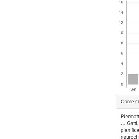
Detta
Come ci
dell'a
Piermatt
… Gatti,
pianific
neuroch