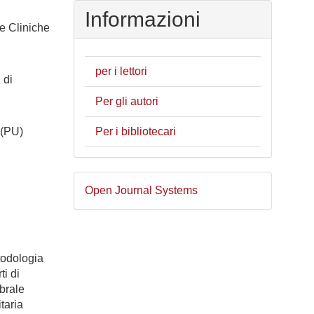
Informazioni
e Cliniche
per i lettori
 di
Per gli autori
Per i bibliotecari
 (PU)
Sviluppato
Open Journal Systems
a
cura
di
todologia
ti di
ebrale
taria