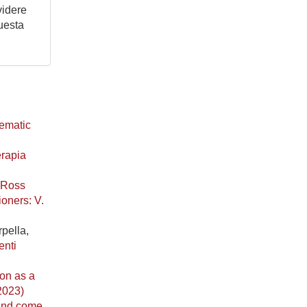
videre
questa
tematic
erapia
i Ross
ioners: V.
pella,
enti
ion as a
(2023)
ound come