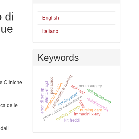
 di
English
due
Italiano
Keywords
perioperative nursing
pediatrico.
e Cliniche
marcatura a caldo.
99mtc-mag3
workload
neurosurgery
radioprotezione
errori di set up
nursing staff
professional competence
radiofarmacia
fmea
ica delle
nursing records
nursing care
immagini x-ray
kit freddi
edali