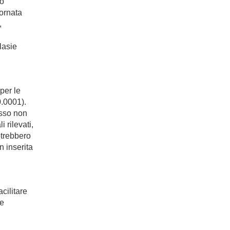
to
iornata
,
lasie
per le
0.0001).
esso non
i rilevati,
otrebbero
n inserita
cilitare
pe