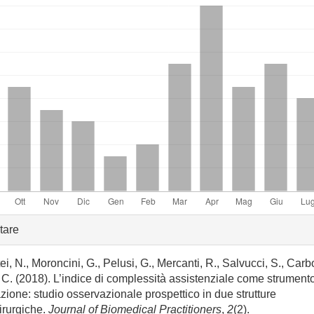
gli
tare
rticolo
ei, N., Moroncini, G., Pelusi, G., Mercanti, R., Salvucci, S., Carbo
 C. (2018). L’indice di complessità assistenziale come strumento
azione: studio osservazionale prospettico in due strutture
irurgiche.
Journal of Biomedical Practitioners
,
2
(2).