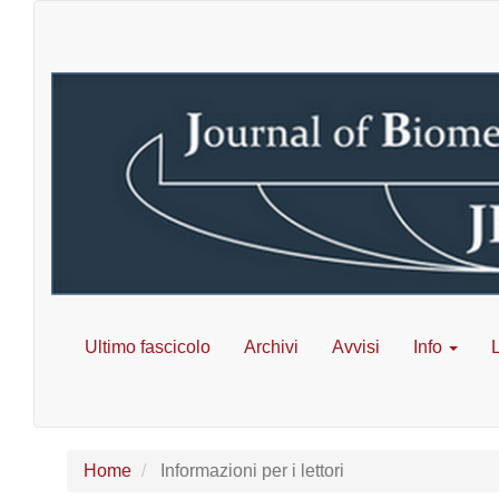
Navigazione
principale
Contenuto
principale
Barra
laterale
Ultimo fascicolo
Archivi
Avvisi
Info
L
Home
Informazioni per i lettori