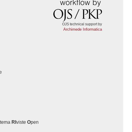
OJS technical support by
Archimede Informatica
e
stema
RI
viste
O
pen