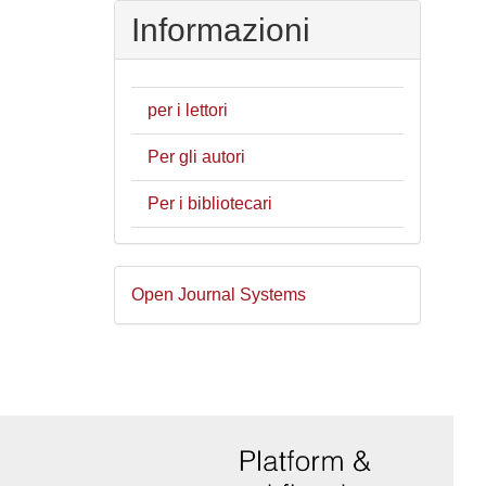
Informazioni
per i lettori
Per gli autori
Per i bibliotecari
Sviluppato
Open Journal Systems
a
cura
di