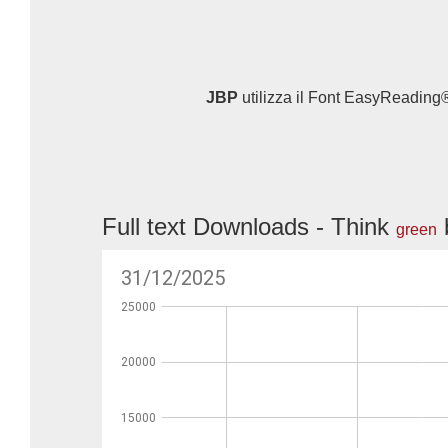
JBP
utilizza il Font EasyReading®,
Full text Downloads - Think
b
green