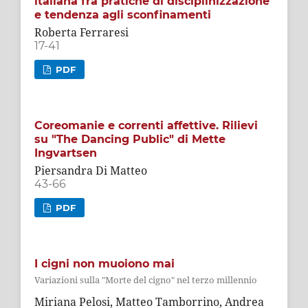
italiana fra pratiche di disciplinizzazione
e tendenza agli sconfinamenti
Roberta Ferraresi
17-41
PDF
Coreomanie e correnti affettive. Rilievi
su "The Dancing Public" di Mette
Ingvartsen
Piersandra Di Matteo
43-66
PDF
I cigni non muoiono mai
Variazioni sulla "Morte del cigno" nel terzo millennio
Miriana Pelosi, Matteo Tamborrino, Andrea