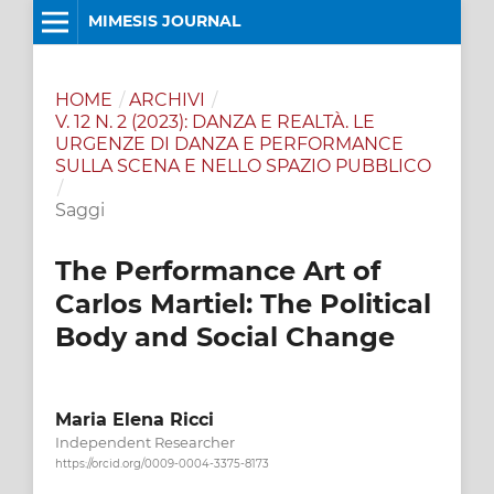
MIMESIS JOURNAL
HOME
/
ARCHIVI
/
V. 12 N. 2 (2023): DANZA E REALTÀ. LE
URGENZE DI DANZA E PERFORMANCE
SULLA SCENA E NELLO SPAZIO PUBBLICO
/
Saggi
The Performance Art of
Carlos Martiel: The Political
Body and Social Change
Maria Elena Ricci
Independent Researcher
https://orcid.org/0009-0004-3375-8173