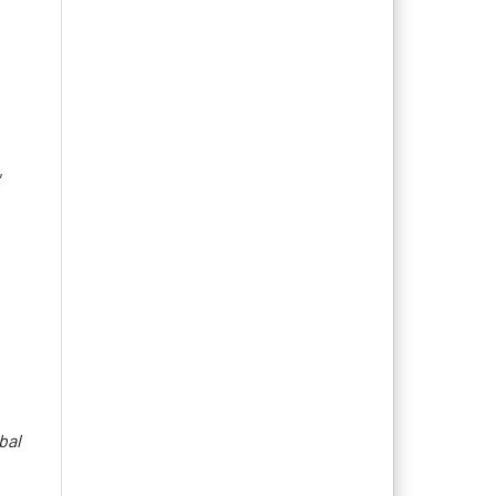
,
bal