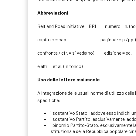
Abbreviazioni
Belt and Road Initiative = BRI numero = n. (non 
capitolo = cap. pagina/e = p./pp. (non in
confronta / cfr. = si veda(no) edizione
e altri = et al. (in tondo)
Uso delle lettere maiuscole
A integrazione delle usuali norme di utilizzo delle
specifiche:
il sostantivo Stato, laddove esso indichi un
il sostantivo Partito, esclusivamente laddo
il binomio Partito-Stato, esclusivamente la
istituzionale della Repubblica popolare cin