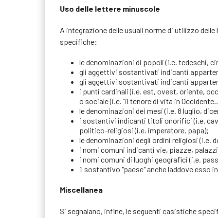
Uso delle lettere minuscole
A integrazione delle usuali norme di utilizzo delle
specifiche:
le denominazioni di popoli (i.e. tedeschi, c
gli aggettivi sostantivati indicanti apparten
gli aggettivi sostantivati indicanti apparten
i punti cardinali (i.e. est, ovest, oriente, 
o sociale (i.e. “il tenore di vita in Occidente…
le denominazioni dei mesi (i.e. 8 luglio, dic
i sostantivi indicanti titoli onorifici (i.e. ca
politico-religiosi (i.e. imperatore, papa);
le denominazioni degli ordini religiosi (i.e.
i nomi comuni indicanti vie, piazze, palazzi,
i nomi comuni di luoghi geografici (i.e. pas
il sostantivo "paese" anche laddove esso ind
Miscellanea
Si segnalano, infine, le seguenti casistiche speci