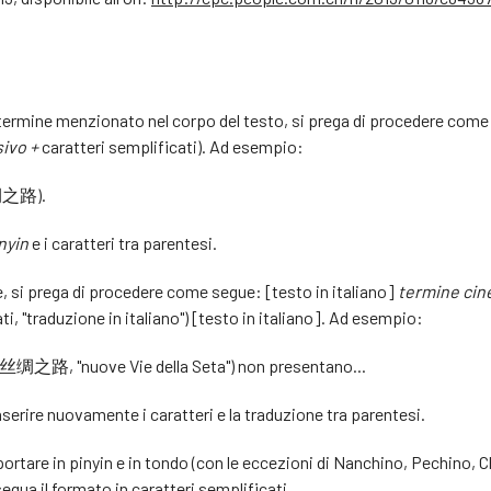
un termine menzionato nel corpo del testo, si prega di procedere come
sivo +
caratteri semplificati). Ad esempio:
之路).
nyin
e i caratteri tra parentesi.
, si prega di procedere come segue: [testo in italiano]
termine cin
ti, "traduzione in italiano") [testo in italiano]. Ad esempio:
绸之路, "nuove Vie della Seta") non presentano...
erire nuovamente i caratteri e la traduzione tra parentesi.
portare in pinyin e in tondo (con le eccezioni di Nanchino, Pechino, 
egua il formato in caratteri semplificati.