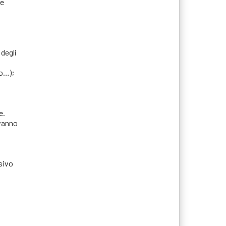
se
 degli
lo…);
e.
 vanno
rsivo