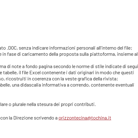
o .DOC, senza indicare informazioni personali all'interno del file;
le in fase di caricamento della proposta sulla piattoforma, insieme al 
forma di note a fondo pagina secondo le norme di stile indicate di segu
e tabelle, il file Excel contenente i dati originari in modo che questi
o, ricostruiti in coerenza con la veste grafica della rivista;
 tabelle, una didascalia informativa a correndo, contenente eventuali
are o plurale nella stesura dei propri contributi.
 con la Direzione scrivendo a
orizzontecina@tochina.it