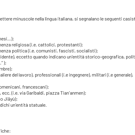
 lettere minuscole nella lingua italiana, si segnalano le seguenti casis
inesi…);
enza religiosa (i.e. cattolici, protestanti);
enza politica (i.e. comunisti, fascisti, socialisti);
occidente), eccetto quando indicano un'entità storico-geografica, polit
” );
embre);
valiere del lavoro), professionali (i.e ingegnere), militari (i.e generale),
 domenicani, francescani);
 ecc. (i.e. via Garibaldi, piazza Tian'anmen);
so Jiāyù);
ichi un'entità statuale.
fiche: