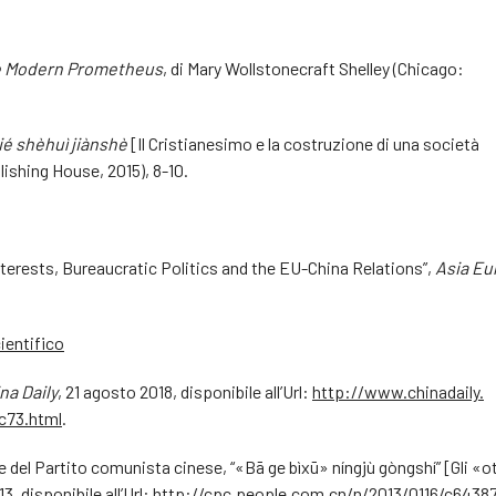
e Modern Prometheus
, di Mary Wollstonecraft Shelley (Chicago:
ié shèhuì jiànshè
[Il Cristianesimo e la costruzione di una società
ishing House, 2015), 8-10.
nterests, Bureaucratic Politics and the EU-China Relations”,
Asia Eu
ientifico
na Daily
, 21 agosto 2018, disponibile all’Url:
http://www.chinadaily.
c73.html
.
e del Partito comunista cinese, “«Bā ge bìxū» níngjù gòngshí” [Gli «o
3, disponibile all’Url:
http://cpc.people.com.cn/n/2013/0116/c6438