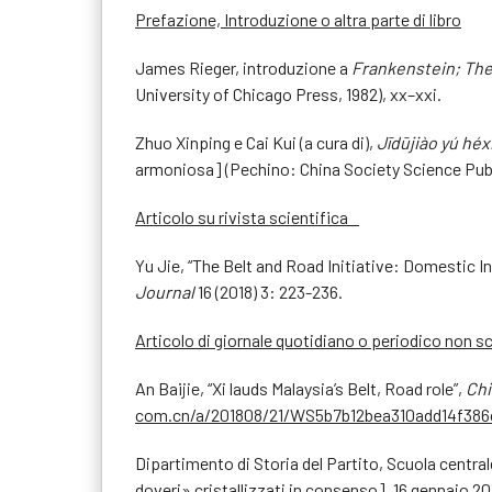
Prefazione, Introduzione o altra parte di libro
James Rieger, introduzione a
Frankenstein; Th
University of Chicago Press, 1982), xx–xxi.
Zhuo Xinping e Cai Kui (a cura di),
Jīdūjiào yú héx
armoniosa] (Pechino: China Society Science Publ
Articolo su rivista scientifica
Yu Jie, “The Belt and Road Initiative: Domestic I
Journal
16 (2018) 3: 223-236.
Articolo di giornale quotidiano o periodico non sc
An Baijie, “Xi lauds Malaysia’s Belt, Road role”,
Chi
com.cn/a/201808/21/WS5b7b12bea310add14f386
Dipartimento di Storia del Partito, Scuola central
doveri» cristallizzati in consenso], 16 gennaio 201