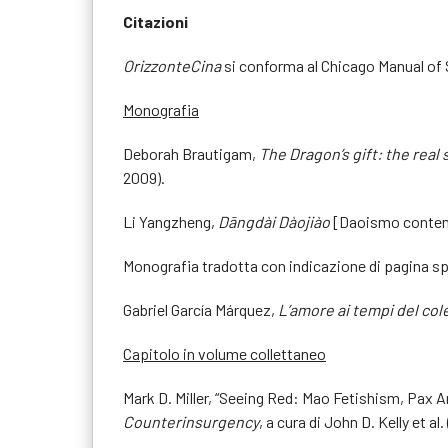
Citazioni
OrizzonteCina
si conforma al Chicago Manual of 
Monografia
Deborah Brautigam,
The Dragon’s gift: the real 
2009).
Li Yangzheng,
Dāngdài Dàojiào
[Daoismo contem
Monografia tradotta con indicazione di pagina sp
Gabriel García Márquez,
L’amore ai tempi del col
Capitolo in volume collettaneo
Mark D. Miller, “Seeing Red: Mao Fetishism, Pax 
Counterinsurgency
, a cura di John D. Kelly et a