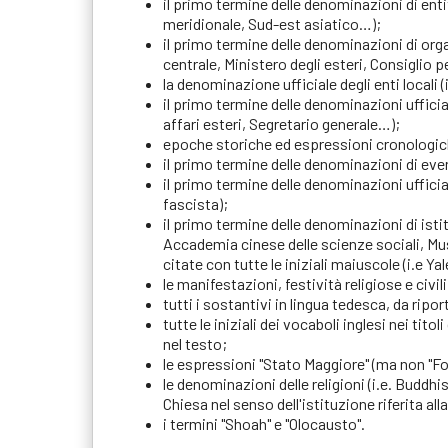
il primo termine delle denominazioni di ent
meridionale, Sud-est asiatico…);
il primo termine delle denominazioni di org
centrale, Ministero degli esteri, Consiglio pe
la denominazione ufficiale degli enti locali (
il primo termine delle denominazioni ufficiali
affari esteri, Segretario generale…);
epoche storiche ed espressioni cronologiche
il primo termine delle denominazioni di even
il primo termine delle denominazioni ufficial
fascista);
il primo termine delle denominazioni di isti
Accademia cinese delle scienze sociali, Mus
citate con tutte le iniziali maiuscole (i.e Ya
le manifestazioni, festività religiose e ci
tutti i sostantivi in lingua tedesca, da ripor
tutte le iniziali dei vocaboli inglesi nei tito
nel testo;
le espressioni "Stato Maggiore" (ma non "Fo
le denominazioni delle religioni (i.e. Budd
Chiesa nel senso dell'istituzione riferita al
i termini "Shoah" e "Olocausto".