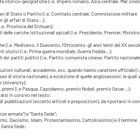
ità storico-geografiche (i.e. Impero romano, Asia centrale, Mar cine
ani di Stato o Partito (i.e. Comitato centrale, Commissione militare
r gli affari di Stato…);
i.e. Provincia del Sichuan);
 delle cariche istituzionali apicali (i.e. Presidente, Premier, Ministro
 (i.e. Medioevo, il Duecento, l’Ottocento, gli anni Venti del XX seco
ti storici (i.e. Prima guerra mondiale, Guerra fredda…);
i dei partiti politici (i.e. Partito comunista cinese, Partito nazionale
tuzioni culturali, accademie, ecc. quando hanno carattere ufficiale (i.
eo di storia nazionale), a eccezione di quelle anglosassoni, le quali
le University);
vili, premi (i.e Pasqua, Capodanno, premio Nobel, premio Oscar…);
tarsi in corsivo nel testo;
li di pubblicazioni (eccetto articoli e preposizioni), da riportarsi in co
rze armate") e "Santa Sede";
hismo, Daoismo, Islam, Protestantesimo, Cattolicesimo) e il termine
la Santa Sede;