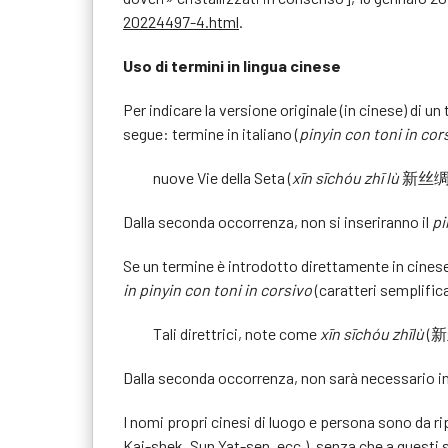
20224497-4.html
.
Uso di termini in lingua cinese
Per indicare la versione originale (in cinese) di 
segue: termine in italiano (
pinyin con toni in cor
nuove Vie della Seta (
xīn sīchóu zhī lù
新丝绸
Dalla seconda occorrenza, non si inseriranno il
pi
Se un termine è introdotto direttamente in cinese
in pinyin con toni in corsivo
(caratteri semplifica
Tali direttrici, note come
xīn sīchóu zhīlù
(新丝
Dalla seconda occorrenza, non sarà necessario ins
I nomi propri cinesi di luogo e persona sono da ri
Kai-shek, Sun Yat-sen, ecc.), senza che a questi s