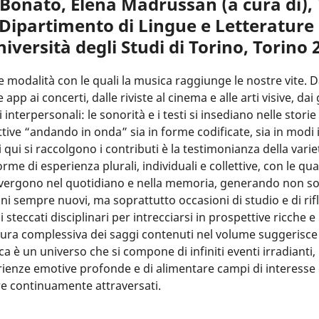
 Bonato, Elena Madrussan (a cura di), 
, Dipartimento di Lingue e Letterature
versità degli Studi di Torino, Torino 
modalità con le quali la musica raggiunge le nostre vite. D
 app ai concerti, dalle riviste al cinema e alle arti visive, dai
 interpersonali: le sonorità e i testi si insediano nelle storie
ettive “andando in onda” sia in forme codificate, sia in modi i
 qui si raccolgono i contributi è la testimonianza della varie
orme di esperienza plurali, individuali e collettive, con le qual
ergono nel quotidiano e nella memoria, generando non so
ni sempre nuovi, ma soprattutto occasioni di studio e di rif
i steccati disciplinari per intrecciarsi in prospettive ricche e
tura complessiva dei saggi contenuti nel volume suggerisce 
ca è un universo che si compone di infiniti eventi irradianti,
ienze emotive profonde e di alimentare campi di interesse
re continuamente attraversati.