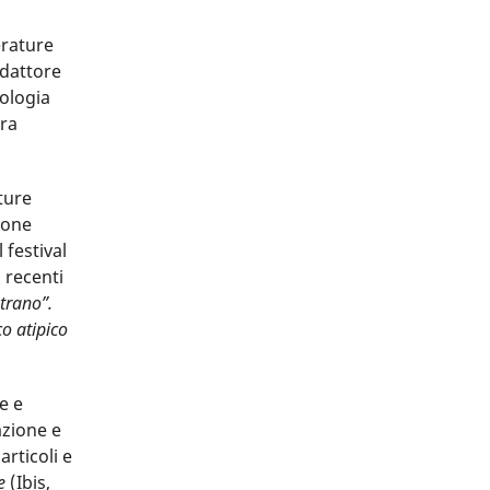
erature
edattore
tologia
tra
ture
ione
 festival
ù recenti
trano”.
co atipico
e e
azione e
articoli e
e
(Ibis,