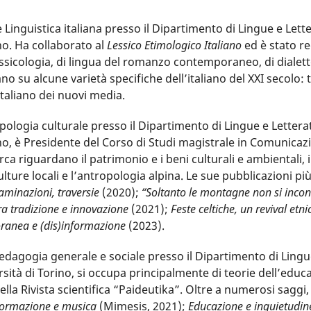
e Linguistica italiana presso il Dipartimento di Lingue e Lett
no. Ha collaborato al
Lessico Etimologico Italiano
ed è stato r
lessicologia, di lingua del romanzo contemporaneo, di dialet
o su alcune varietà specifiche dell’italiano del XXI secolo: 
italiano dei nuovi media.
pologia culturale presso il Dipartimento di Lingue e Lettera
no, è Presidente del Corso di Studi magistrale in Comunicaz
rca riguardano il patrimonio e i beni culturali e ambientali, il
culture locali e l’antropologia alpina. Le sue pubblicazioni pi
taminazioni, traversie
(2020);
“Soltanto le montagne non si incon
fra tradizione e innovazione
(2021);
Feste celtiche, un revival etni
oranea e (dis)informazione
(2023).
edagogia generale e sociale presso il Dipartimento di Lingu
sità di Torino, si occupa principalmente di teorie dell’educ
lla Rivista scientifica “Paideutika”. Oltre a numerosi saggi, 
ormazione e musica
(Mimesis, 2021);
Educazione e inquietudin