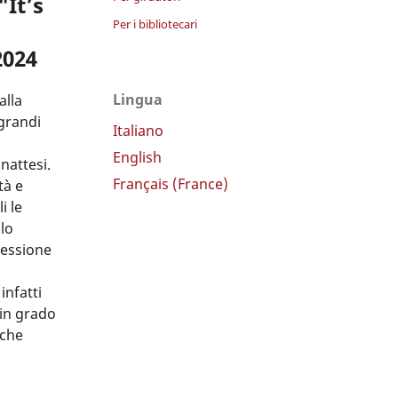
"It’s
Per i bibliotecari
2024
Lingua
alla
 grandi
Italiano
English
nattesi.
Français (France)
tà e
i le
lo
lessione
infatti
 in grado
 che