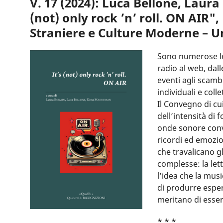
V. 17 (2024): Luca Bellone, Laura
(not) only rock ’n’ roll. ON AIR"
Straniere e Culture Moderne – Uni
Sono numerose le 
radio al web, dalle
eventi agli scambi
individuali e coll
Il Convegno di cui
dell’intensità di f
onde sonore conv
ricordi ed emozio
che travalicano gl
complesse: la let
l’idea che la musi
di produrre esper
meritano di esse
* * *