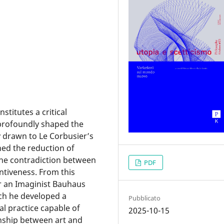
stitutes a critical
profoundly shaped the
ly drawn to Le Corbusier’s
ned the reduction of
 the contradiction between
PDF
entiveness. From this
r an Imaginist Bauhaus
hich he developed a
Pubblicato
l practice capable of
2025-10-15
onship between art and