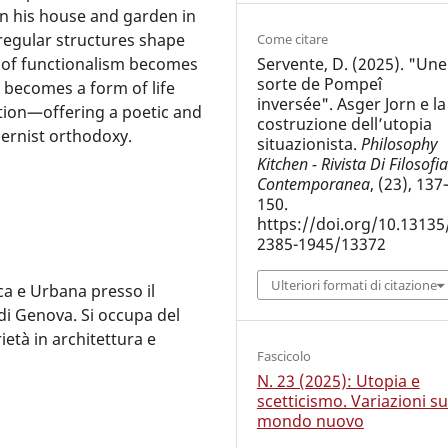
 in his house and garden in
regular structures shape
Come citare
Servente, D. (2025). "Une
ue of functionalism becomes
sorte de Pompeî
a becomes a form of life
inversée". Asger Jorn e la
ation—offering a poetic and
costruzione dell’utopia
odernist orthodoxy.
situazionista.
Philosophy
Kitchen - Rivista Di Filosofia
Contemporanea
, (23), 137
150.
https://doi.org/10.13135
2385-1945/13372
Ulteriori formati di citazione
ca e Urbana presso il
di Genova. Si occupa del
età in architettura e
Fascicolo
N. 23 (2025): Utopia e
scetticismo. Variazioni su
mondo nuovo