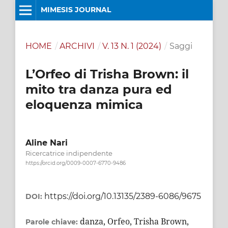
MIMESIS JOURNAL
HOME
/
ARCHIVI
/
V. 13 N. 1 (2024)
/
Saggi
L’Orfeo di Trisha Brown: il
mito tra danza pura ed
eloquenza mimica
Aline Nari
Ricercatrice indipendente
https://orcid.org/0009-0007-6770-9486
https://doi.org/10.13135/2389-6086/9675
DOI:
danza, Orfeo, Trisha Brown,
Parole chiave: