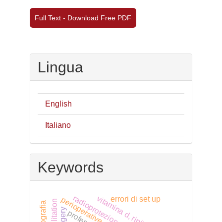
Full Text - Download Free PDF
Lingua
English
Italiano
Keywords
radioprotezione
vitamina d, rinite allergica
errori di set up
perioperative nursing