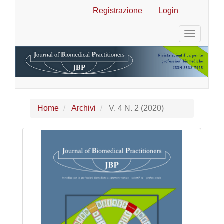
Navigazione
Registrazione
Login
principale
Contenuto
Toggle
principale
navigatio
Barra
laterale
Home
Archivi
V. 4 N. 2 (2020)