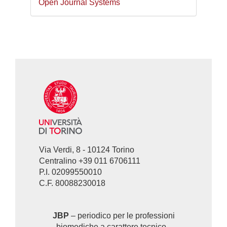
Open Journal Systems
a
cura
di
Via Verdi, 8 - 10124 Torino
Centralino +39 011 6706111
P.I. 02099550010
C.F. 80088230018
JBP
– periodico per le professioni
biomediche a carattere tecnico -