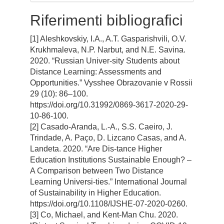
Riferimenti bibliografici
[1] Aleshkovskiy, I.A., A.T. Gasparishvili, O.V.
Krukhmaleva, N.P. Narbut, and N.E. Savina.
2020. “Russian Univer-sity Students about
Distance Learning: Assessments and
Opportunities.” Vysshee Obrazovanie v Rossii
29 (10): 86–100.
https://doi.org/10.31992/0869-3617-2020-29-
10-86-100.
[2] Casado-Aranda, L.-A., S.S. Caeiro, J.
Trindade, A. Paço, D. Lizcano Casas, and A.
Landeta. 2020. “Are Dis-tance Higher
Education Institutions Sustainable Enough? –
A Comparison between Two Distance
Learning Universi-ties.” International Journal
of Sustainability in Higher Education.
https://doi.org/10.1108/IJSHE-07-2020-0260.
[3] Co, Michael, and Kent-Man Chu. 2020.