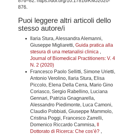
876–82. https://doi.org/10.17816/KMJ2020-
876.
Puoi leggere altri articoli dello
stesso autore/i
Ilaria Stura, Alessandra Alemanni,
Giuseppe Migliaretti,
Guida pratica alla
stesura di una metanalisi clinica
,
Journal of Biomedical Practitioners: V. 4
N. 2 (2020)
Francesco Paolo Sellitti, Simone Urietti,
Antonio Verolino, Ilaria Stura, Elisa
Piccolo, Elena Della Cerra, Mario Gino
Coriasco, Sergio Rabellino, Luciana
Gennari, Patrizia Gnagnarella,
Alessandro Piedimonte, Luca Camoni,
Claudio Pobbiati, Giuseppe Mammolo,
Cristina Poggi, Francesco Zarrelli,
Domenico Riccardo Cammisa,
Il
Dottorato di Ricerca: Che cos’è?
,