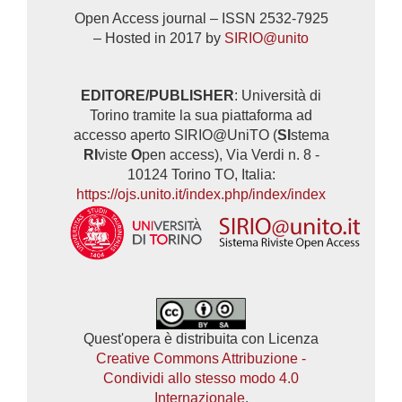
Open Access journal – ISSN 2532-7925
– Hosted in 2017 by
SIRIO@unito
EDITORE/PUBLISHER
: Università di
Torino tramite la sua piattaforma ad
accesso aperto SIRIO@UniTO (
SI
stema
RI
viste
O
pen access), Via Verdi n. 8 -
10124 Torino TO, Italia:
https://ojs.unito.it/index.php/index/index
Quest'opera è distribuita con Licenza
Creative Commons Attribuzione -
Condividi allo stesso modo 4.0
Internazionale
.