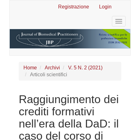
Navigazione
Registrazione
Login
principale
Contenuto
Toggle
principale
navigatio
Barra
laterale
Home
Archivi
V. 5 N. 2 (2021)
Articoli scientifici
Raggiungimento dei
crediti formativi
nell’era della DaD: il
caso del corso di