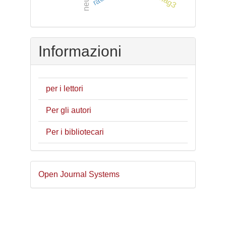
Informazioni
per i lettori
Per gli autori
Per i bibliotecari
Sviluppato
Open Journal Systems
a
cura
di