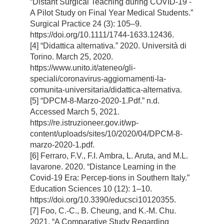
“Distant Surgical Teaching during COVID-19 -
A Pilot Study on Final Year Medical Students.”
Surgical Practice 24 (3): 105–9.
https://doi.org/10.1111/1744-1633.12436.
[4] “Didattica alternativa.” 2020. Università di
Torino. March 25, 2020.
https://www.unito.it/ateneo/gli-
speciali/coronavirus-aggiornamenti-la-
comunita-universitaria/didattica-alternativa.
[5] “DPCM-8-Marzo-2020-1.Pdf.” n.d.
Accessed March 5, 2021.
https://re.istruzioneer.gov.it/wp-
content/uploads/sites/10/2020/04/DPCM-8-
marzo-2020-1.pdf.
[6] Ferraro, F.V., F.I. Ambra, L. Aruta, and M.L.
Iavarone. 2020. “Distance Learning in the
Covid-19 Era: Percep-tions in Southern Italy.”
Education Sciences 10 (12): 1–10.
https://doi.org/10.3390/educsci10120355.
[7] Foo, C.-C., B. Cheung, and K.-M. Chu.
2021. “A Comparative Study Regarding