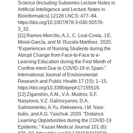
Science (Including Subseries Lecture Notes in
Artificial Intelligence and Lecture Notes in
Bioinformatics) 12128 LNCS: 477–84.
https://doi.org/10.1007/978-3-030-50578-
3_32.
[11] Ramos-Morcillo, A.J., C. Leal-Costa, J.E.
Moral-García, and M. Ruzafa-Martínez. 2020.
“Experiences of Nursing Students during the
Abrupt Change from Face-to-Face to e-
Learning Education during the First Month of
Confine-ment Due to COVID-19 in Spain.”
International Journal of Environmental
Research and Public Health 17 (15): 1–15.
https://doi.org/10.3390/ijerph17155519.
[12] Ziganshin, A.M., V.A. Mudrov, S.F.
Nasyrova, V.Z. Galimzyanov, D.A.
Salimonenko, A.Yu. Alekseeva, I.M. Nasi-
bulin, and A.G. Yaschuk. 2020. “Distance
Learning Opportunities during the COVID-19
Epidemic.” Kazan Medical Journal 101 (6):