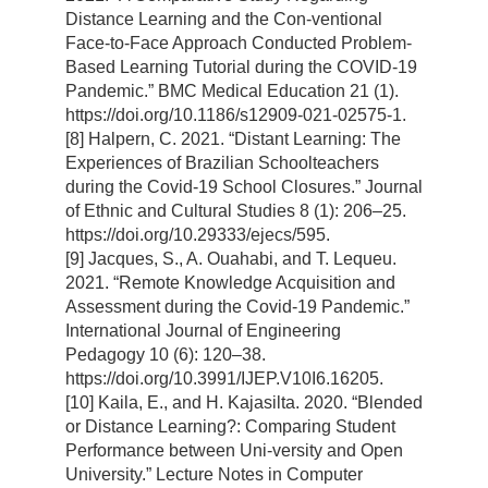
Distance Learning and the Con-ventional
Face-to-Face Approach Conducted Problem-
Based Learning Tutorial during the COVID-19
Pandemic.” BMC Medical Education 21 (1).
https://doi.org/10.1186/s12909-021-02575-1.
[8] Halpern, C. 2021. “Distant Learning: The
Experiences of Brazilian Schoolteachers
during the Covid-19 School Closures.” Journal
of Ethnic and Cultural Studies 8 (1): 206–25.
https://doi.org/10.29333/ejecs/595.
[9] Jacques, S., A. Ouahabi, and T. Lequeu.
2021. “Remote Knowledge Acquisition and
Assessment during the Covid-19 Pandemic.”
International Journal of Engineering
Pedagogy 10 (6): 120–38.
https://doi.org/10.3991/IJEP.V10I6.16205.
[10] Kaila, E., and H. Kajasilta. 2020. “Blended
or Distance Learning?: Comparing Student
Performance between Uni-versity and Open
University.” Lecture Notes in Computer