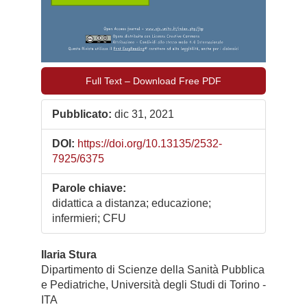
Full Text – Download Free PDF
Pubblicato:
dic 31, 2021
DOI:
https://doi.org/10.13135/2532-
7925/6375
Parole chiave:
didattica a distanza; educazione;
infermieri; CFU
Contenuto
Ilaria Stura
Dipartimento di Scienze della Sanità Pubblica
principale
e Pediatriche, Università degli Studi di Torino -
dell'articolo
ITA