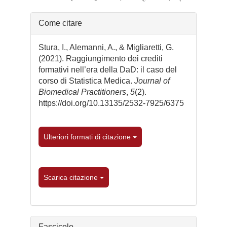
Dettagli
Come citare
dell'articolo
Stura, I., Alemanni, A., & Migliaretti, G.
(2021). Raggiungimento dei crediti
formativi nell’era della DaD: il caso del
corso di Statistica Medica.
Journal of
Biomedical Practitioners
,
5
(2).
https://doi.org/10.13135/2532-7925/6375
Ulteriori formati di citazione
Scarica citazione
Fascicolo