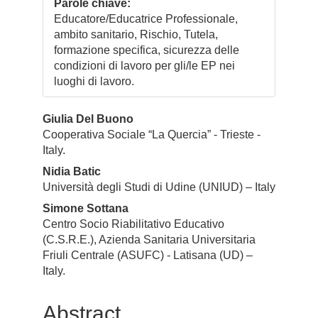
Parole chiave:
Educatore/Educatrice Professionale,
ambito sanitario, Rischio, Tutela,
formazione specifica, sicurezza delle
condizioni di lavoro per gli/le EP nei
luoghi di lavoro.
Contenuto
Giulia Del Buono
Cooperativa Sociale “La Quercia” - Trieste -
principale
Italy.
dell'articolo
Nidia Batic
Università degli Studi di Udine (UNIUD) – Italy
Simone Sottana
Centro Socio Riabilitativo Educativo
(C.S.R.E.), Azienda Sanitaria Universitaria
Friuli Centrale (ASUFC) - Latisana (UD) –
Italy.
Abstract