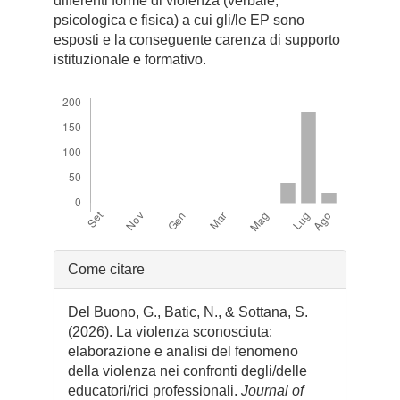
differenti forme di violenza (verbale,
psicologica e fisica) a cui gli/le EP sono
esposti e la conseguente carenza di supporto
istituzionale e formativo.
Downloads
Dettagli
Come citare
dell'articolo
Del Buono, G., Batic, N., & Sottana, S.
(2026). La violenza sconosciuta:
elaborazione e analisi del fenomeno
della violenza nei confronti degli/delle
educatori/rici professionali.
Journal of