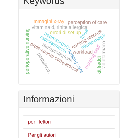
Keywords
immagini x-ray
perception of care
vitamina d, rinite allergica
fmea
perioperative nursing
nursing records
errori di set up
neurosurgery
99mtc-mag3
radiofarmacia
radiofarmaco
professional competence
radioprotezione
nursing staff
nursing care
workload
pediatrico.
kit freddi
Informazioni
per i lettori
Per gli autori