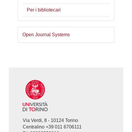
Per i bibliotecari
Sviluppato
Open Journal Systems
a
cura
di
Via Verdi, 8 - 10124 Torino
Centralino +39 011 6706111