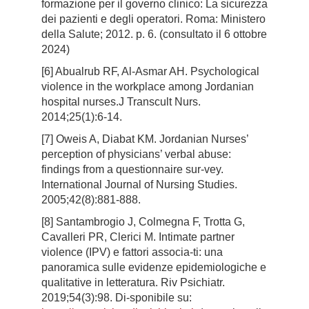
formazione per il governo clinico: La sicurezza
dei pazienti e degli operatori. Roma: Ministero
della Salute; 2012. p. 6. (consultato il 6 ottobre
2024)
[6] Abualrub RF, Al-Asmar AH. Psychological
violence in the workplace among Jordanian
hospital nurses.J Transcult Nurs.
2014;25(1):6-14.
[7] Oweis A, Diabat KM. Jordanian Nurses’
perception of physicians’ verbal abuse:
findings from a questionnaire sur-vey.
International Journal of Nursing Studies.
2005;42(8):881-888.
[8] Santambrogio J, Colmegna F, Trotta G,
Cavalleri PR, Clerici M. Intimate partner
violence (IPV) e fattori associa-ti: una
panoramica sulle evidenze epidemiologiche e
qualitative in letteratura. Riv Psichiatr.
2019;54(3):98. Di-sponibile su: