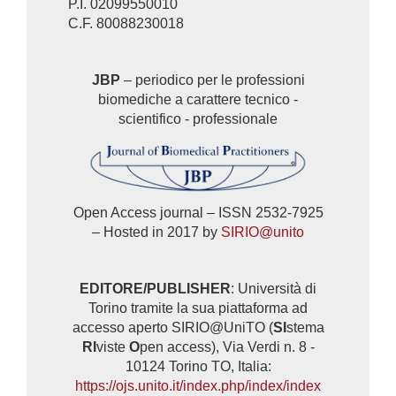
P.I. 02099550010
C.F. 80088230018
JBP
– periodico per le professioni
biomediche a carattere tecnico -
scientifico - professionale
Open Access journal – ISSN 2532-7925
– Hosted in 2017 by
SIRIO@unito
EDITORE/PUBLISHER
: Università di
Torino tramite la sua piattaforma ad
accesso aperto SIRIO@UniTO (
SI
stema
RI
viste
O
pen access), Via Verdi n. 8 -
10124 Torino TO, Italia:
https://ojs.unito.it/index.php/index/index