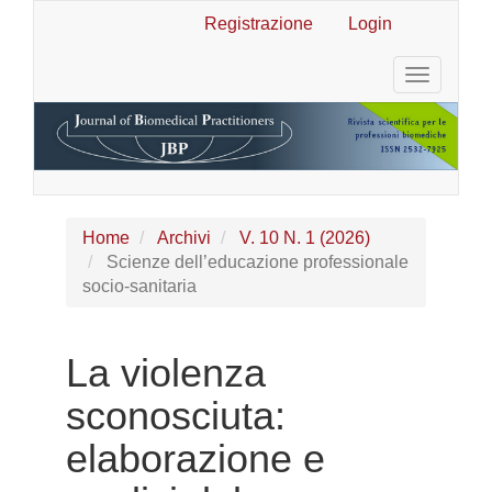
Navigazione
Registrazione
Login
principale
Contenuto
Toggle
principale
navigatio
Barra
laterale
Home
Archivi
V. 10 N. 1 (2026)
Scienze dell’educazione professionale
socio-sanitaria
La violenza
sconosciuta:
elaborazione e