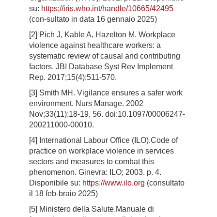
su:
https://iris.who.int/handle/10665/42495
(con-sultato in data 16 gennaio 2025)
[2] Pich J, Kable A, Hazelton M. Workplace
violence against healthcare workers: a
systematic review of causal and contributing
factors. JBI Database Syst Rev Implement
Rep. 2017;15(4):511-570.
[3] Smith MH. Vigilance ensures a safer work
environment. Nurs Manage. 2002
Nov;33(11):18-19, 56. doi:10.1097/00006247-
200211000-00010.
[4] International Labour Office (ILO).Code of
practice on workplace violence in services
sectors and measures to combat this
phenomenon. Ginevra: ILO; 2003. p. 4.
Disponibile su:
https://www.ilo.org
(consultato
il 18 feb-braio 2025)
[5] Ministero della Salute.Manuale di