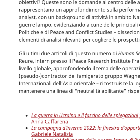
obiettivi? Queste sono le domande al centro delle an
rappresentano un approfondimento sulla performanc
analyst, con un background di attività in ambito Nazi
guerre lampo, evidenziando alcune delle principali 
Politiche e di Peace and Conflict Studies – dissezion
elementi di analisi rilevanti per cogliere le prospett
Gli ultimi due articoli di questo numero di
Human Se
Reure, intern presso il Peace Research Institute Fran
livello globale, approfondendo il tema delle operazi
(pseudo-)contractor del famigerato gruppo Wagner.
Internazionali dell’Asia orientale – ricostruisce la l
mantenere una linea di “neutralità abilitante” rispe
La guerra in Ucraina e il fascino delle spiegazioni f
Anna Caffarena
La campagna d’inverno 2022: la finestra d’opportun
Gabriele Natalizia