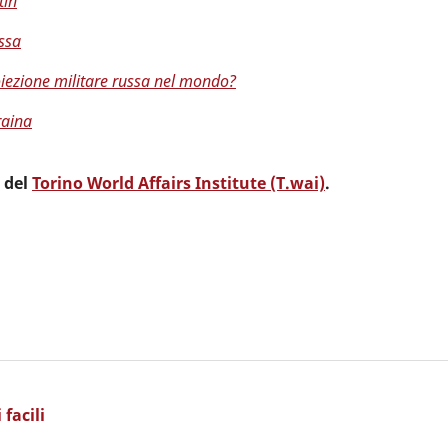
tin
ussa
oiezione militare russa nel mondo?
raina
o del
Torino World Affairs Institute (T.wai)
.
 facili