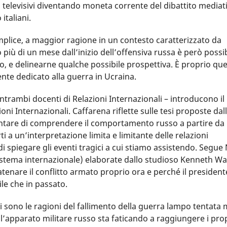
i televisivi diventando moneta corrente del dibattito mediati
italiani.
emplice, a maggior ragione in un contesto caratterizzato da
iù di un mese dall’inizio dell’offensiva russa è però possib
rso, e delinearne qualche possibile prospettiva. È proprio que
te dedicato alla guerra in Ucraina.
ntrambi docenti di Relazioni Internazionali – introducono il 
ioni Internazionali. Caffarena riflette sulle tesi proposte dal
tare di comprendere il comportamento russo a partire da 
 a un’interpretazione limita e limitante delle relazioni
di spiegare gli eventi tragici a cui stiamo assistendo. Segue 
 sistema internazionale) elaborate dallo studioso Kenneth Wa
enare il conflitto armato proprio ora e perché il president
le che in passato.
ali sono le ragioni del fallimento della guerra lampo tentata m
l’apparato militare russo sta faticando a raggiungere i pro