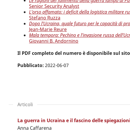
Le ragioni del fallimento della guerra lampo di Pu
Senior Security Analyst
L’orso affamato: i deficit della logistica militare r
Stefano Ruzza
Dopo l’Ucraina, quale futuro per le capacità di pr
Jean-Marie Reure
Mala tempora: Pechino e l’invasione russa dell’Uc
Giovanni B. Andornino
Il PDF completo del numero è disponibile sul sit
Pubblicato:
2022-06-07
Articoli
La guerra in Ucraina e il fascino delle spiegazioni
Anna Caffarena