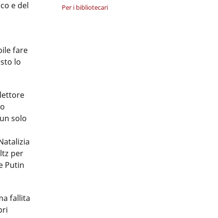
co e del
Per i bibliotecari
ile fare
sto lo
lettore
lo
un solo
Natalizia
ltz per
e Putin
a fallita
pri