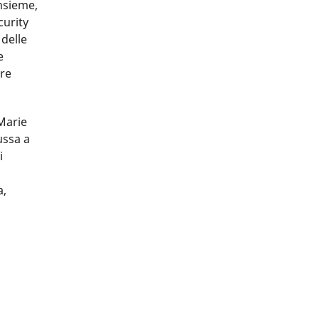
insieme,
curity
 delle
e
are
-Marie
ussa a
i
a,