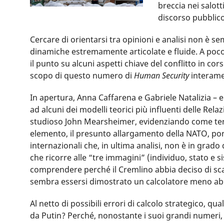
breccia nei salott
discorso pubblico 
Cercare di orientarsi tra opinioni e analisi non è s
dinamiche estremamente articolate e fluide. A poco p
il punto su alcuni aspetti chiave del conflitto in co
scopo di questo numero di
Human Security
interamen
In apertura, Anna Caffarena e Gabriele Natalizia – e
ad alcuni dei modelli teorici più influenti delle Relaz
studioso John Mearsheimer, evidenziando come ten
elemento, il presunto allargamento della NATO, porti
internazionali che, in ultima analisi, non è in grado 
che ricorre alle “tre immagini” (individuo, stato e
comprendere perché il Cremlino abbia deciso di scat
sembra essersi dimostrato un calcolatore meno abi
Al netto di possibili errori di calcolo strategico, qu
da Putin? Perché, nonostante i suoi grandi numeri, 