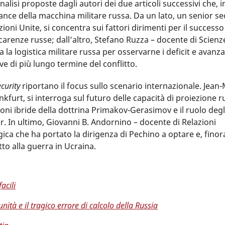
alisi proposte dagli autori dei due articoli successivi che, 
e della macchina militare russa. Da un lato, un senior se
oni Unite, si concentra sui fattori dirimenti per il successo
carenze russe; dall’altro, Stefano Ruzza – docente di Scienz
a la logistica militare russa per osservarne i deficit e avanz
ive di più lungo termine del conflitto.
curity
riportano il focus sullo scenario internazionale. Jean
kfurt, si interroga sul futuro delle capacità di proiezione r
oni ibride della dottrina Primakov-Gerasimov e il ruolo degl
 In ultimo, Giovanni B. Andornino – docente di Relazioni
ogica che ha portato la dirigenza di Pechino a optare e, finor
tto alla guerra in Ucraina.
acili
ità e il tragico errore di calcolo della Russia