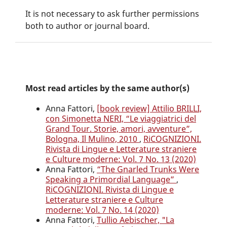
It is not necessary to ask further permissions
both to author or journal board.
Most read articles by the same author(s)
Anna Fattori,
[book review] Attilio BRILLI,
con Simonetta NERI, “Le viaggiatrici del
Grand Tour. Storie, amori, avventure”,
Bologna, Il Mulino, 2010
,
RiCOGNIZIONI.
Rivista di Lingue e Letterature straniere
e Culture moderne: Vol. 7 No. 13 (2020)
Anna Fattori,
“The Gnarled Trunks Were
Speaking a Primordial Language”
,
RiCOGNIZIONI. Rivista di Lingue e
Letterature straniere e Culture
moderne: Vol. 7 No. 14 (2020)
Anna Fattori,
Tullio Aebischer, "La