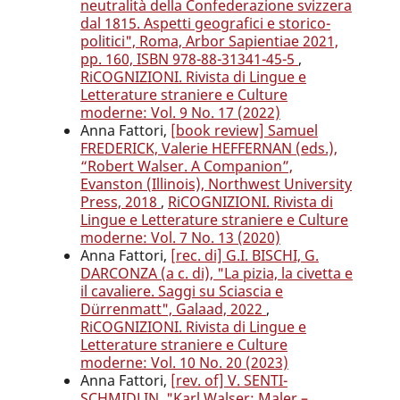
neutralità della Confederazione svizzera
dal 1815. Aspetti geografici e storico-
politici", Roma, Arbor Sapientiae 2021,
pp. 160, ISBN 978-88-31341-45-5
,
RiCOGNIZIONI. Rivista di Lingue e
Letterature straniere e Culture
moderne: Vol. 9 No. 17 (2022)
Anna Fattori,
[book review] Samuel
FREDERICK, Valerie HEFFERNAN (eds.),
“Robert Walser. A Companion”,
Evanston (Illinois), Northwest University
Press, 2018
,
RiCOGNIZIONI. Rivista di
Lingue e Letterature straniere e Culture
moderne: Vol. 7 No. 13 (2020)
Anna Fattori,
[rec. di] G.I. BISCHI, G.
DARCONZA (a c. di), "La pizia, la civetta e
il cavaliere. Saggi su Sciascia e
Dürrenmatt", Galaad, 2022
,
RiCOGNIZIONI. Rivista di Lingue e
Letterature straniere e Culture
moderne: Vol. 10 No. 20 (2023)
Anna Fattori,
[rev. of] V. SENTI-
SCHMIDLIN, "Karl Walser: Maler –