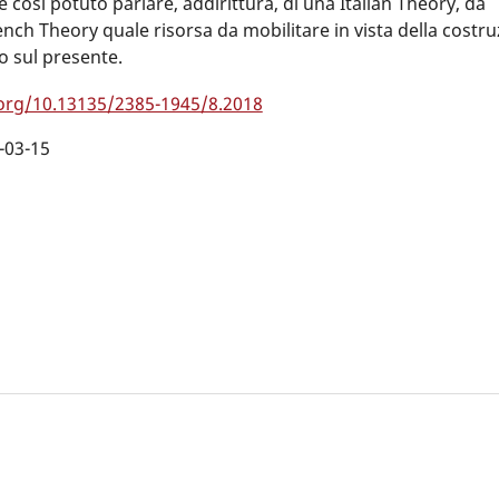
 così potuto parlare, addirittura, di una Italian Theory, da
ench Theory quale risorsa da mobilitare in vista della costru
o sul presente.
.org/10.13135/2385-1945/8.2018
-03-15