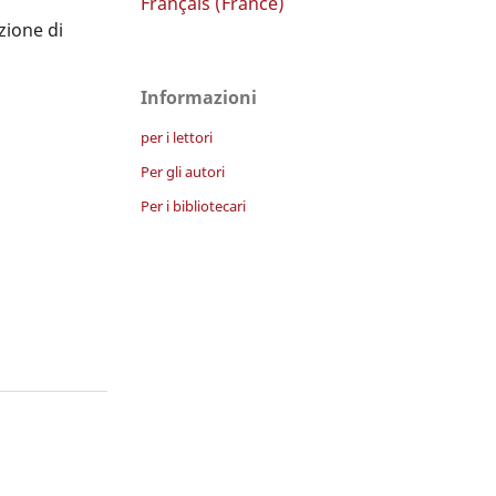
Français (France)
zione di
Informazioni
per i lettori
Per gli autori
Per i bibliotecari