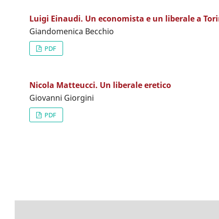
Luigi Einaudi. Un economista e un liberale a Tor
Giandomenica Becchio
PDF
Nicola Matteucci. Un liberale eretico
Giovanni Giorgini
PDF