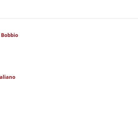
a Bobbio
taliano