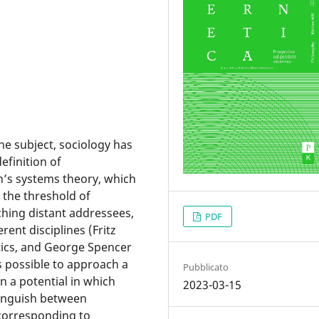
e subject, sociology has
efinition of
’s systems theory, which
 the threshold of
ching distant addressees,
PDF
ent disciplines (Fritz
tics, and George Spencer
is possible to approach a
Pubblicato
 a potential in which
2023-03-15
stinguish between
 corresponding to