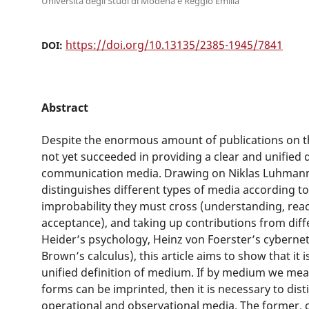
Università degli Studi di Modena e Reggio Emilia
https://doi.org/10.13135/2385-1945/7841
DOI:
Abstract
Despite the enormous amount of publications on th
not yet succeeded in providing a clear and unified d
communication media. Drawing on Niklas Luhmann
distinguishes different types of media according to
improbability they must cross (understanding, rea
acceptance), and taking up contributions from differ
Heider’s psychology, Heinz von Foerster’s cyberne
Brown’s calculus), this article aims to show that it 
unified definition of medium. If by medium we mean
forms can be imprinted, then it is necessary to di
operational and observational media. The former,