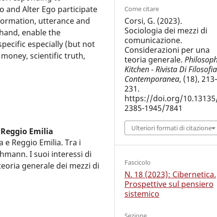
 and Alter Ego participate
Come citare
Corsi, G. (2023).
nformation, utterance and
Sociologia dei mezzi di
hand, enable the
comunicazione.
specific especially (but not
Considerazioni per una
money, scientific truth,
teoria generale.
Philosop
Kitchen - Rivista Di Filosofia
Contemporanea
, (18), 213
231.
https://doi.org/10.13135
2385-1945/7841
Ulteriori formati di citazione
 Reggio Emilia
 e Reggio Emilia. Tra i
hmann. I suoi interessi di
Fascicolo
eoria generale dei mezzi di
N. 18 (2023): Cibernetica.
Prospettive sul pensiero
sistemico
Sezione