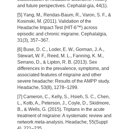
and future perspectives. Cephalal-gia, 44(1).
[5] Yang, M., Rendas-Baum, R., Varon, S. F., &
Kosinski, M. (2011). Validation of the
Headache Impact Test (HIT-6™) across
episodic and chronic migraine. Cephalalgia,
31(3), 357–367.
[6] Buse, D. C., Loder, E. W., Gorman, J. A.,
Stewart, W. F., Reed, M. L., Fanning, K. M.,
Serrano, D., & Lipton, R. B. (2013). Sex
differences in the prevalence, symptoms, and
associated features of migraine and other
severe headache: Results of the AMPP study.
Headache, 53(8), 1278–1299.
[7] Cameron, C., Kelly, S., Hsieh, S. C., Chen,
L., Kotb, A., Peterson, J., Coyle, D., Skidmore,
B., & Wells, G. (2015). Triptans in the acute
treatment of migraine: A systematic review and
network meta-analysis. Headache, 55(Suppl
4), 221–235.