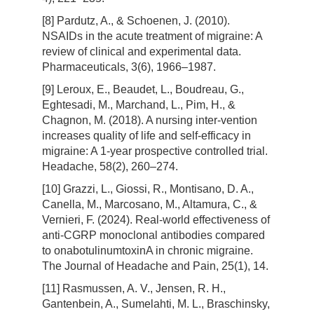
[8] Pardutz, A., & Schoenen, J. (2010).
NSAIDs in the acute treatment of migraine: A
review of clinical and experimental data.
Pharmaceuticals, 3(6), 1966–1987.
[9] Leroux, E., Beaudet, L., Boudreau, G.,
Eghtesadi, M., Marchand, L., Pim, H., &
Chagnon, M. (2018). A nursing inter-vention
increases quality of life and self-efficacy in
migraine: A 1-year prospective controlled trial.
Headache, 58(2), 260–274.
[10] Grazzi, L., Giossi, R., Montisano, D. A.,
Canella, M., Marcosano, M., Altamura, C., &
Vernieri, F. (2024). Real-world effectiveness of
anti-CGRP monoclonal antibodies compared
to onabotulinumtoxinA in chronic migraine.
The Journal of Headache and Pain, 25(1), 14.
[11] Rasmussen, A. V., Jensen, R. H.,
Gantenbein, A., Sumelahti, M. L., Braschinsky,