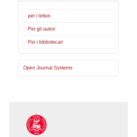
per i lettori
Per gli autori
Per i bibliotecari
Sviluppato
Open Journal Systems
a
cura
di