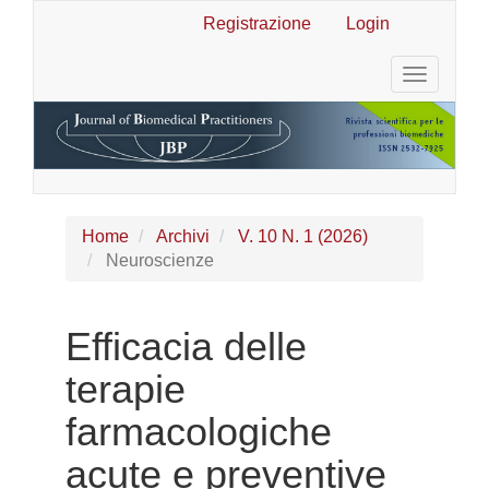
Navigazione
Registrazione
Login
principale
Contenuto
Toggle
principale
navigatio
Barra
laterale
Home
Archivi
V. 10 N. 1 (2026)
Neuroscienze
Efficacia delle
terapie
farmacologiche
acute e preventive