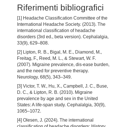
Riferimenti bibliografici
[1] Headache Classification Committee of the
International Headache Society. (2013). The
international classification of headache
disorders (3rd ed., beta version). Cephalalgia,
33(9), 629–808.
[2] Lipton, R. B., Bigal, M. E., Diamond, M.,
Freitag, F., Reed, M. L., & Stewart, W. F.
(2007). Migraine prevalence, dis-ease burden,
and the need for preventive therapy.
Neurology, 68(5), 343–349.
[3] Victor, T. W., Hu, X., Campbell, J. C., Buse,
D. C., & Lipton, R. B. (2010). Migraine
prevalence by age and sex in the United
States: A life-span study. Cephalalgia, 30(9),
1065–1072.
[4] Olesen, J. (2024). The international
classification of headache disorders: History