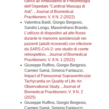
carico all’Ambulatorio di Pneumologia
dell’Ospedale “Cardinal Massaja di
Asti”.
,
Journal of Biomedical
Practitioners: V. 6 N. 2 (2022)
Valentina Baldi, Giorgio Bergesio,
Sandro Longu, Massimiliano Brando,
L’utilizzo di dispositivi ad alto flusso
durante le manovre assistenziali nei
pazienti (adulti ricoverati) con infezione
da SARS-CoV-2: uno studio di coorte
retrospettivo.
,
Journal of Biomedical
Practitioners: V. 6 N. 1 (2022)
Giuseppe Ruffino, Giorgio Bergesio,
Carmen Samà, Simona Fantauzzi,
Impact of Paroxysmal Supraventricular
Tachycardia on Quality of Life: An
Observational Study.
,
Journal of
Biomedical Practitioners: V. 9 N. 2
(2025)
Giuseppe Ruffino, Giorgio Bergesio,
Carmen Samà, Simona Fantauzzi,