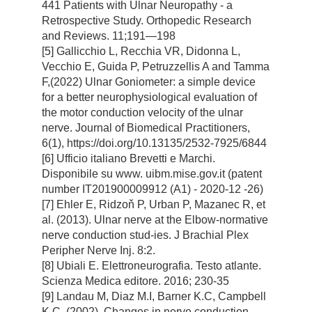
441 Patients with Ulnar Neuropathy - a
Retrospective Study. Orthopedic Research
and Reviews. 11;191—198
[5] Gallicchio L, Recchia VR, Didonna L,
Vecchio E, Guida P, Petruzzellis A and Tamma
F,(2022) Ulnar Goniometer: a simple device
for a better neurophysiological evaluation of
the motor conduction velocity of the ulnar
nerve. Journal of Biomedical Practitioners,
6(1), https://doi.org/10.13135/2532-7925/6844
[6] Ufficio italiano Brevetti e Marchi.
Disponibile su www. uibm.mise.gov.it (patent
number IT201900009912 (A1) - 2020-12 -26)
[7] Ehler E, Ridzoň P, Urban P, Mazanec R, et
al. (2013). Ulnar nerve at the Elbow-normative
nerve conduction stud-ies. J Brachial Plex
Peripher Nerve Inj. 8:2.
[8] Ubiali E. Elettroneurografia. Testo atlante.
Scienza Medica editore. 2016; 230-35
[9] Landau M, Diaz M.I, Barner K.C, Campbell
K.C. (2002). Changes in nerve conduction