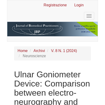
Navigazione
Registrazione
Login
principale
Contenuto
Toggle
principale
navigatio
Barra
laterale
Home
Archivi
V. 8 N. 1 (2024)
Neuroscienze
Ulnar Goniometer
Device: Comparison
between electro-
neurography and