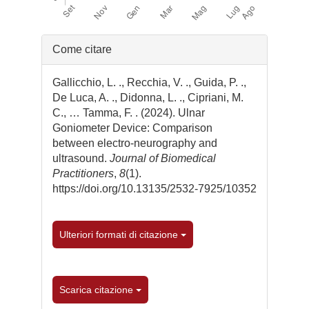
Dettagli
Come citare
dell'articolo
Gallicchio, L. ., Recchia, V. ., Guida, P. .,
De Luca, A. ., Didonna, L. ., Cipriani, M.
C., … Tamma, F. . (2024). Ulnar
Goniometer Device: Comparison
between electro-neurography and
ultrasound.
Journal of Biomedical
Practitioners
,
8
(1).
https://doi.org/10.13135/2532-7925/10352
Ulteriori formati di citazione
Scarica citazione