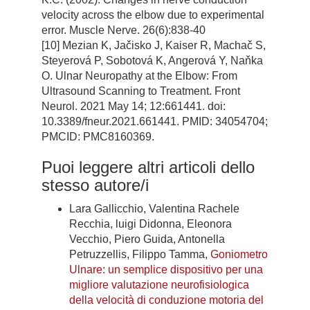
velocity across the elbow due to experimental
error. Muscle Nerve. 26(6):838-40
[10] Mezian K, Jačisko J, Kaiser R, Machač S,
Steyerová P, Sobotová K, Angerová Y, Naňka
O. Ulnar Neuropathy at the Elbow: From
Ultrasound Scanning to Treatment. Front
Neurol. 2021 May 14; 12:661441. doi:
10.3389/fneur.2021.661441. PMID: 34054704;
PMCID: PMC8160369.
Puoi leggere altri articoli dello
stesso autore/i
Lara Gallicchio, Valentina Rachele
Recchia, luigi Didonna, Eleonora
Vecchio, Piero Guida, Antonella
Petruzzellis, Filippo Tamma,
Goniometro
Ulnare: un semplice dispositivo per una
migliore valutazione neurofisiologica
della velocità di conduzione motoria del