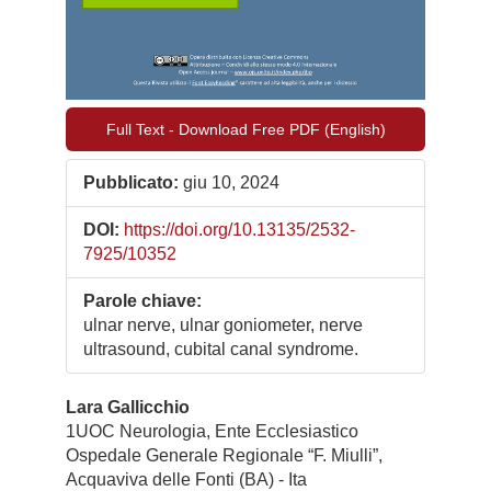
Full Text - Download Free PDF (English)
Pubblicato:
giu 10, 2024
DOI:
https://doi.org/10.13135/2532-
7925/10352
Parole chiave:
ulnar nerve, ulnar goniometer, nerve
ultrasound, cubital canal syndrome.
Contenuto
Lara Gallicchio
1UOC Neurologia, Ente Ecclesiastico
principale
Ospedale Generale Regionale “F. Miulli”,
dell'articolo
Acquaviva delle Fonti (BA) - Ita