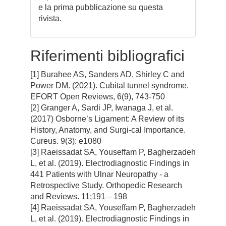
e la prima pubblicazione su questa
rivista.
Riferimenti bibliografici
[1] Burahee AS, Sanders AD, Shirley C and
Power DM. (2021). Cubital tunnel syndrome.
EFORT Open Reviews, 6(9), 743-750
[2] Granger A, Sardi JP, Iwanaga J, et al.
(2017) Osborne’s Ligament: A Review of its
History, Anatomy, and Surgi-cal Importance.
Cureus. 9(3): e1080
[3] Raeissadat SA, Youseffam P, Bagherzadeh
L, et al. (2019). Electrodiagnostic Findings in
441 Patients with Ulnar Neuropathy - a
Retrospective Study. Orthopedic Research
and Reviews. 11;191—198
[4] Raeissadat SA, Youseffam P, Bagherzadeh
L, et al. (2019). Electrodiagnostic Findings in