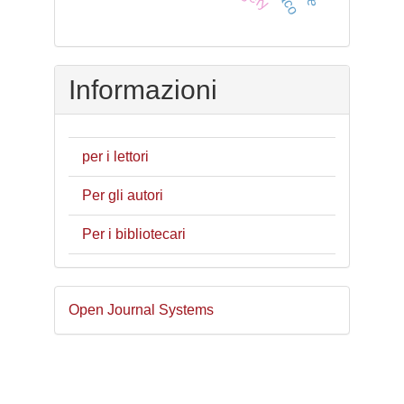
Informazioni
per i lettori
Per gli autori
Per i bibliotecari
Sviluppato
Open Journal Systems
a
cura
di