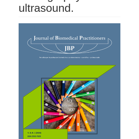
ultrasound.
Barra
laterale
dell'articolo