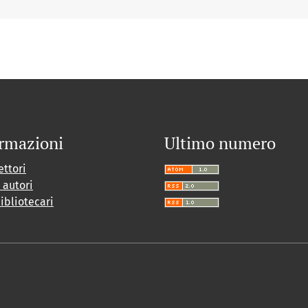
rmazioni
Ultimo numero
ettori
i autori
bibliotecari