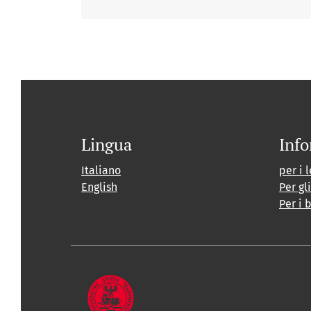
Lingua
Info
Italiano
per i l
English
Per gl
Per i 