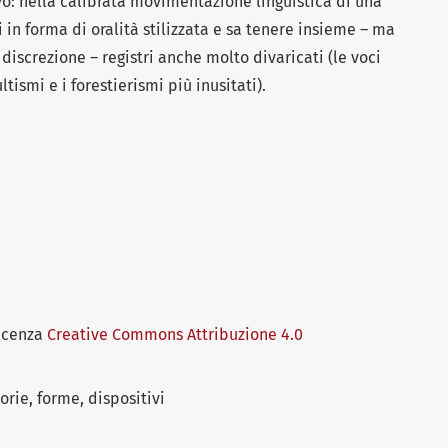
ivo: nella calibrata movimentazione linguistica di una
 in forma di oralità stilizzata e sa tenere insieme – ma
 discrezione – registri anche molto divaricati (le voci
tismi e i forestierismi più inusitati).
licenza
Creative Commons Attribuzione 4.0
orie, forme, dispositivi