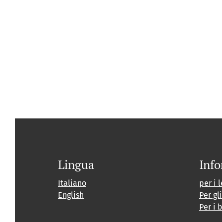
Lingua
Info
Italiano
per i l
English
Per gl
Per i 