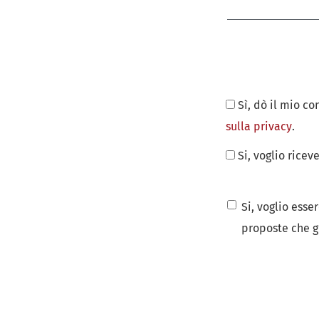
Sì, dò il mio c
sulla privacy
.
Si, voglio ricev
Si, voglio esse
proposte che gi