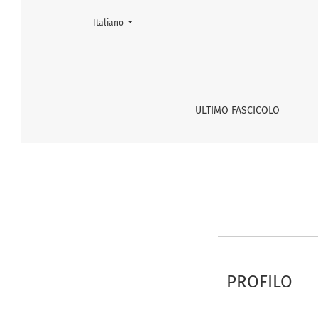
Cambia la lingua. La lingua corrente è:
Italiano
Registrazione
ULTIMO FASCICOLO
PROFILO