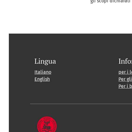
gli scopi dichiarati
Lingua
Info
Italiano
per i l
English
Per gl
Per i 