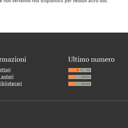
 e non verranno resi disponibili per nessun altro uso.
rmazioni
Ultimo numero
ettori
i autori
bibliotecari