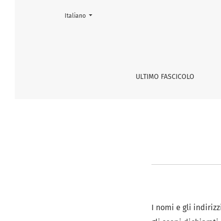
Cambia la lingua. La lingua corrente è:
Italiano
Dichiarazione sulla privacy
ULTIMO FASCICOLO
I nomi e gli indiriz