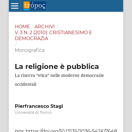
HOME
/
ARCHIVI
/
V. 3 N. 2 (2010): CRISTIANESIMO E
DEMOCRAZIA
/
Monografica
La religione è pubblica
La riserva “etica” nelle moderne democrazie
occidentali
Pierfrancesco Stagi
Università di Torino
https://doi.org/10.13135/2036-542X/7648
DOI: