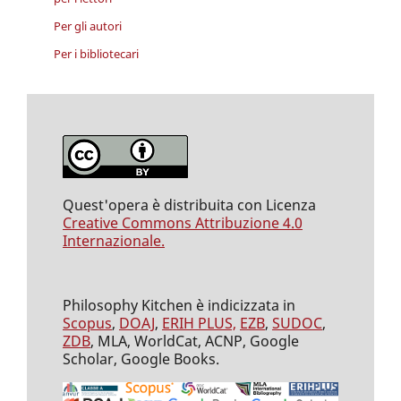
Per gli autori
Per i bibliotecari
Quest'opera è distribuita con Licenza
Creative Commons Attribuzione 4.0
Internazionale.
Philosophy Kitchen è indicizzata in
Scopus
,
DOAJ
,
ERIH PLUS,
EZB
,
SUDOC
,
ZDB
, MLA, WorldCat, ACNP, Google
Scholar, Google Books.