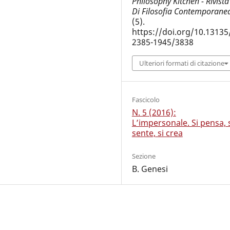
Philosophy Kitchen - Rivista
Di Filosofia Contemporane
(5).
https://doi.org/10.13135
2385-1945/3838
Ulteriori formati di citazione
Fascicolo
N. 5 (2016):
L’impersonale. Si pensa, 
sente, si crea
Sezione
B. Genesi