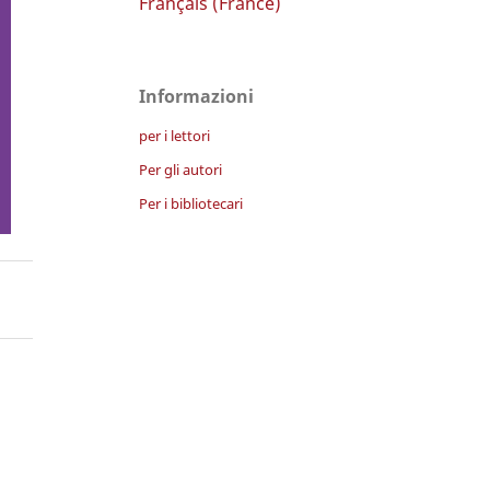
Français (France)
Informazioni
per i lettori
Per gli autori
Per i bibliotecari