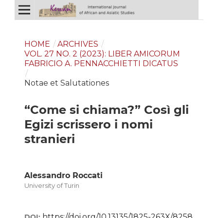
HOME
/
ARCHIVES
/
VOL. 27 NO. 2 (2023): LIBER AMICORUM
FABRICIO A. PENNACCHIETTI DICATUS
/
Notae et Salutationes
“Come si chiama?” Così gli
Egizi scrissero i nomi
stranieri
Alessandro Roccati
University of Turin
https://doi.org/10.13135/1825-263X/8258
DOI: