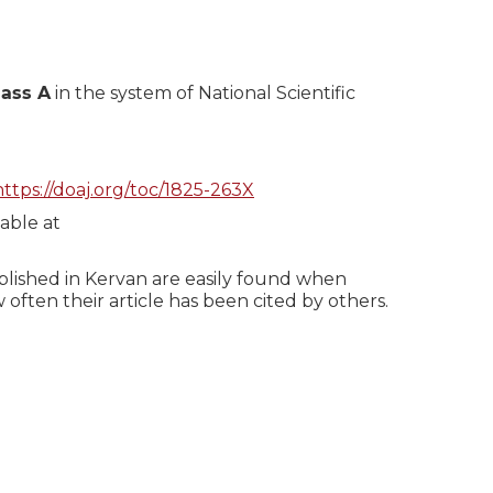
lass A
in the system of National Scientific
https://doaj.org/toc/1825-263X
able at
blished in Kervan are easily found when
 often their article has been cited by others.