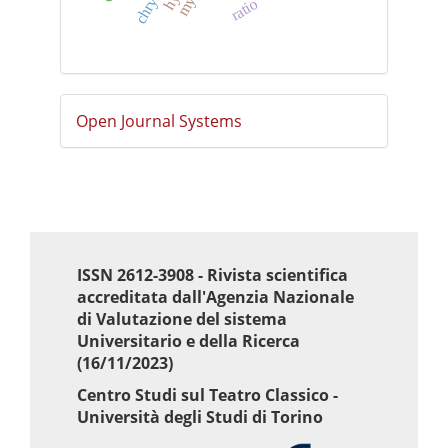
myth
ratio
Sviluppato
Open Journal Systems
a
cura
di
ISSN 2612-3908 - Rivista scientifica
accreditata dall'Agenzia Nazionale
di Valutazione del sistema
Universitario e della Ricerca
(16/11/2023)
Centro Studi sul Teatro Classico -
Università degli Studi di Torino