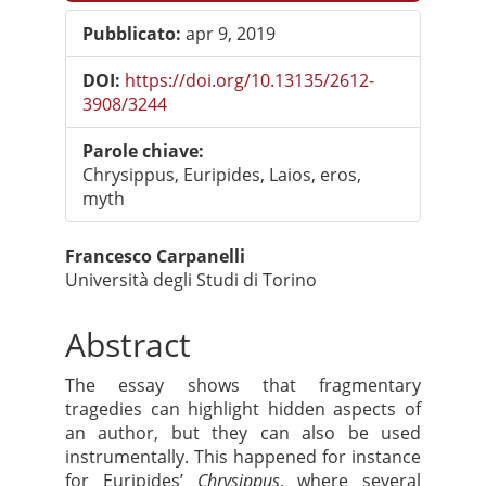
laterale
Pubblicato:
apr 9, 2019
dell'articolo
DOI:
https://doi.org/10.13135/2612-
3908/3244
Parole chiave:
Chrysippus, Euripides, Laios, eros,
myth
Contenuto
Francesco Carpanelli
Università degli Studi di Torino
principale
dell'articolo
Abstract
The essay shows that fragmentary
tragedies can highlight hidden aspects of
an author, but they can also be used
instrumentally. This happened for instance
for Euripides’
Chrysippus
, where several