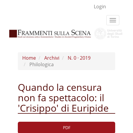
Navigazione
Login
principale
Contenuto
Toggle
principale
navigati
Barra
laterale
Home
Archivi
N. 0 · 2019
Philologica
Quando la censura
non fa spettacolo: il
'Crisippo' di Euripide
Barra
PDF