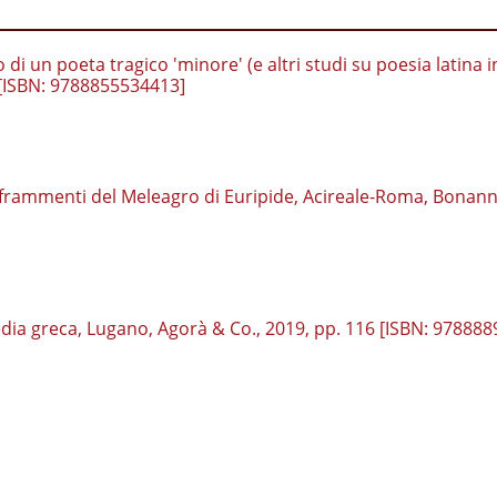
di un poeta tragico 'minore' (e altri studi su poesia latina i
 [ISBN: 9788855534413]
a. I frammenti del Meleagro di Euripide, Acireale-Roma, Bonan
ragedia greca, Lugano, Agorà & Co., 2019, pp. 116 [ISBN: 97888