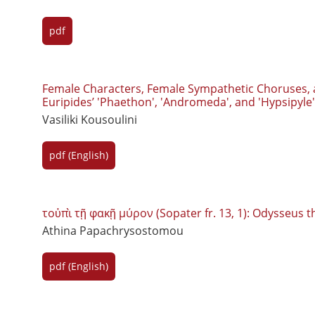
pdf
Female Characters, Female Sympathetic Choruses, a
Euripides’ 'Phaethon', 'Andromeda', and 'Hypsipyle'
Vasiliki Kousoulini
pdf (English)
τοὐπὶ τῇ φακῇ μύρον (Sopater fr. 13, 1): Odysseus 
Athina Papachrysostomou
pdf (English)