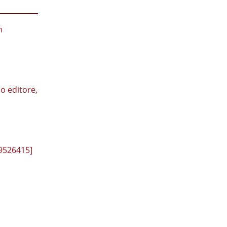
n
no editore,
89526415]