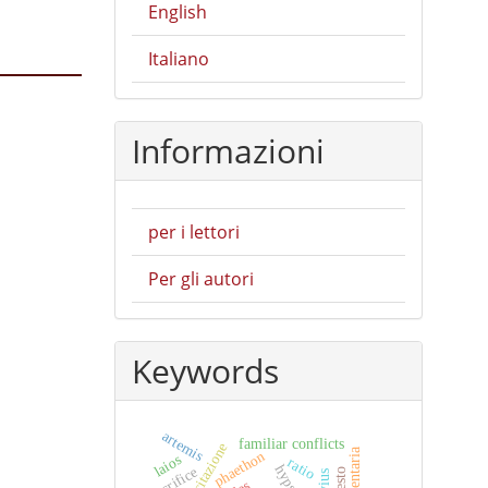
English
Italiano
Informazioni
per i lettori
Per gli autori
Keywords
artemis
familiar conflicts
phaethon
laios
ratio
sacrifice