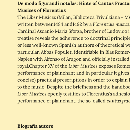
De modo figurandi notulas: Hints of Cantus Fractu
Musices of Florentius
Liber
Musices
The
(Milan, Biblioteca Trivulziana - Ms
Florentius
music
written between1484 and1492 by a
Cardinal Ascanio Maria Sforza, brother of Ludovico i
treatise reveals the adherence to doctrinal principl
or less well-known Spanish authors of theoretical wr
particular, Abbas Populeti identifiable in Blas Romer
Naples with Alfonso of Aragon and officially installe
Liber Musices
royal.Chapter XV of the
exposes Romero
performance of plainchant and in particular it gives 
concise) practical prescriptions in order to explai
to the music. Despite the briefness and the handboo
Liber Musices
openly testifies to Florentius’s adhesi
cantus fra
performance of plainchant, the so-called
Biografia autore