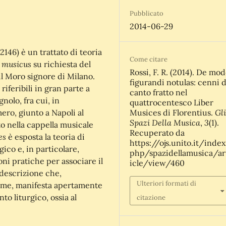
Pubblicato
2014-06-29
2146) è un trattato di teoria
Come citare
s musicus
su richiesta del
Rossi, F. R. (2014). De mo
il Moro signore di Milano.
figurandi notulas: cenni d
riferibili in gran parte a
canto fratto nel
nolo, fra cui, in
quattrocentesco Liber
Gli
mero, giunto a Napoli al
Musices di Florentius.
Spazi Della Musica
3
,
(1).
to nella cappella musicale
Recuperato da
es
è esposta la teoria di
https://ojs.unito.it/index
ico e, in particolare,
php/spazidellamusica/ar
oni pratiche per associare il
icle/view/460
 descrizione che,
Ulteriori formati di
olume, manifesta apertamente
to liturgico, ossia al
citazione