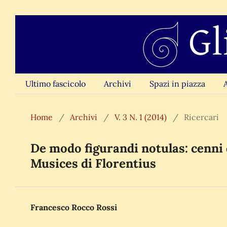
Ultimo fascicolo
Archivi
Spazi in piazza
Home
/
Archivi
/
V. 3 N. 1 (2014)
/
Ricercari
De modo figurandi notulas: cenni 
Musices di Florentius
Francesco Rocco Rossi