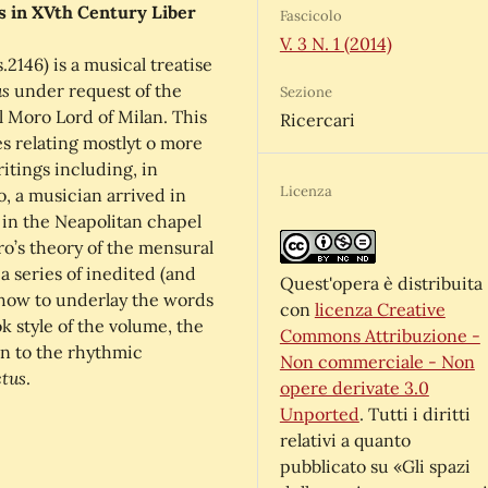
s in XVth Century Liber
Fascicolo
V. 3 N. 1 (2014)
.2146) is a musical treatise
us
under request of the
Sezione
l Moro Lord of Milan. This
Ricercari
es relating mostlyt o more
itings including, in
Licenza
o, a musician arrived in
d in the Neapolitan chapel
’s theory of the mensural
a series of inedited (and
Quest'opera è distribuita
n how to underlay the words
con
licenza Creative
k style of the volume, the
Commons Attribuzione -
on to the rhythmic
Non commerciale - Non
ctus
.
opere derivate 3.0
Unported
. Tutti i diritti
relativi a quanto
pubblicato su «Gli spazi