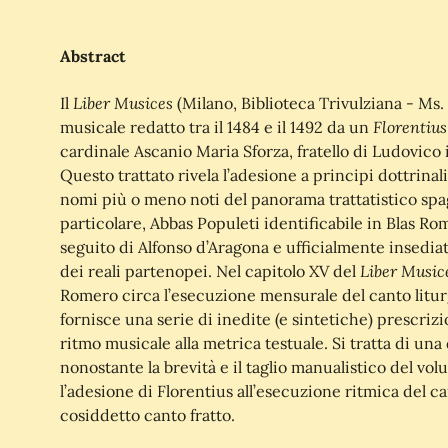
Abstract
Liber Musices
Il
(Milano, Biblioteca Trivulziana - Ms. 
Florentiu
musicale redatto tra il 1484 e il 1492 da un
cardinale Ascanio Maria Sforza, fratello di Ludovico 
Questo trattato rivela l’adesione a principi dottrinali 
nomi più o meno noti del panorama trattatistico spag
particolare, Abbas Populeti identificabile in Blas Ro
seguito di Alfonso d’Aragona e ufficialmente insedia
Liber Music
dei reali partenopei. Nel capitolo XV del
Romero circa l’esecuzione mensurale del canto liturg
fornisce una serie di inedite (e sintetiche) prescrizi
ritmo musicale alla metrica testuale. Si tratta di una
nonostante la brevità e il taglio manualistico del v
l’adesione di Florentius all’esecuzione ritmica del can
cosiddetto canto fratto.