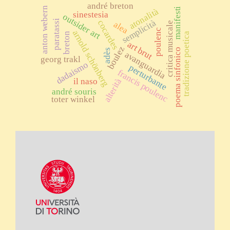
andré breton
anton webern
manifesti
atonalità
sinestesia
outsider art
semplicità
paratassi
cocardes
alea
critica musicale
poulenc
arnold schönberg
breton
tradizione poetica
art brut
boulez
poema sinfonico
adès
avanguardia
georg trakl
dadaismo
perturbante
francis poulenc
il naso
alterità
andré souris
toter winkel