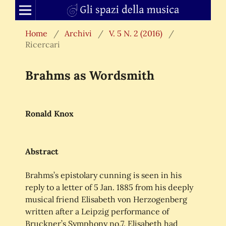
Home
/
Archivi
/
V. 5 N. 2 (2016)
/
Ricercari
Brahms as Wordsmith
Ronald Knox
Abstract
Brahms’s epistolary cunning is seen in his
reply to a letter of 5 Jan. 1885 from his deeply
musical friend Elisabeth von Herzogenberg
written after a Leipzig performance of
Bruckner’s Symphony no.7. Elisabeth had