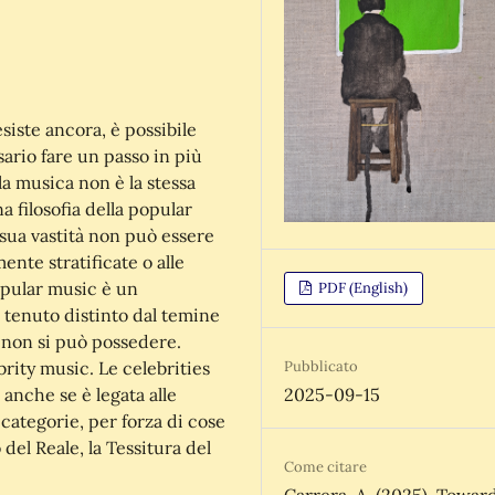
esiste ancora, è possibile
ario fare un passo in più
ella musica non è la stessa
a filosofia della popular
sua vastità non può essere
nte stratificate o alle
opular music è un
PDF (English)
 tenuto distinto dal temine
 non si può possedere.
Pubblicato
brity music. Le celebrities
2025-09-15
anche se è legata alle
categorie, per forza di cose
 del Reale, la Tessitura del
Come citare
Carrera, A. (2025). Towar