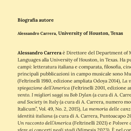
Biografia autore
University of Houston, Texas
Alessandro Carrera,
Alessandro Carrera
è Direttore del Department of 
Languages alla University of Houston, in Texas. Ha pub
campi: letteratura italiana e comparata, filosofia, ci
Mus
principali pubblicazioni in campo musicale sono
La 
(Feltrinelli 1980, edizione ampliata Odoya 2014),
spiegazione dell’America
(Feltrinelli 2001, edizione a
vento. I migliori saggi su Bob Dylan
(a cura di A. Carr
and Society in Italy
(a cura di A. Carrera, numero m
La memoria delle canz
Italicum”, Vol. 49, No. 2, 2015),
identità italiana
(a cura di A. Carrera, Puntoacapo 2
Un racconto dell’America
Polvere d
(Feltrinelli 2021) e
sfere ai concerti negli stadi
(Mimesis 2023). È nel com