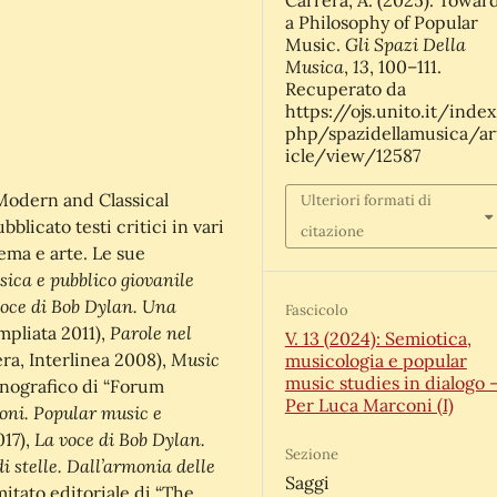
a Philosophy of Popular
Gli Spazi Della
Music.
Musica
13
,
, 100–111.
Recuperato da
https://ojs.unito.it/index
php/spazidellamusica/ar
icle/view/12587
Modern and Classical
Ulteriori formati di
blicato testi critici in vari
citazione
nema e arte. Le sue
ica e pubblico giovanile
voce di Bob Dylan. Una
Fascicolo
Parole nel
mpliata 2011),
V. 13 (2024): Semiotica,
Music
era, Interlinea 2008),
musicologia e popular
music studies in dialogo 
onografico di “Forum
Per Luca Marconi (I)
oni. Popular music e
La voce di Bob Dylan.
017),
Sezione
i stelle. Dall’armonia delle
Saggi
itato editoriale di “The