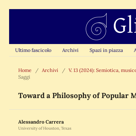
Ultimo fascicolo
Archivi
Spazi in piazza
Home
/
Archivi
/
V. 13 (2024): Semiotica, music
Saggi
Toward a Philosophy of Popular 
Alessandro Carrera
University of Houston, Texas