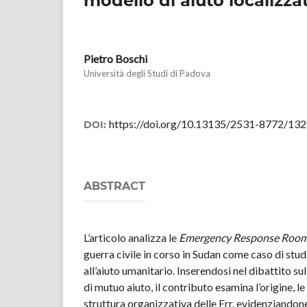
modello di aiuto localizza
Pietro Boschi
Università degli Studi di Padova
https://doi.org/10.13135/2531-8772/13
DOI:
ABSTRACT
L’articolo analizza le
Emergency Response Roo
guerra civile in corso in Sudan come caso di stud
all’aiuto umanitario. Inserendosi nel dibattito su
di mutuo aiuto, il contributo esamina l’origine, le
struttura organizzativa delle Err, evidenziandone 