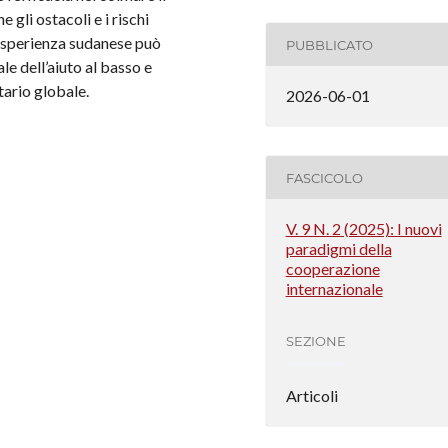
 gli ostacoli e i rischi
’esperienza sudanese può
PUBBLICATO
le dell’aiuto al basso e
ario globale.
2026-06-01
FASCICOLO
V. 9 N. 2 (2025): I nuovi
paradigmi della
cooperazione
internazionale
SEZIONE
Articoli