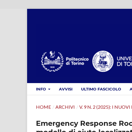
INFO
AVVISI
ULTIMO FASCICOLO
HOME
/
ARCHIVI
/
V. 9 N. 2 (2025): I 
Emergency Response Roo