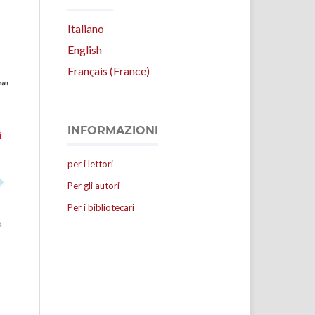
Italiano
English
Français (France)
INFORMAZIONI
per i lettori
Per gli autori
Per i bibliotecari