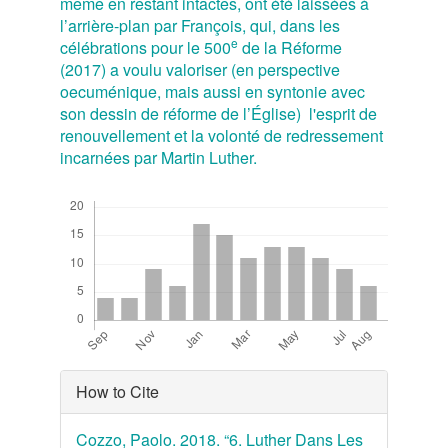
même en restant intactes, ont été laissées à
l’arrière-plan par François, qui, dans les
e
célébrations pour le 500
de la Réforme
(2017) a voulu valoriser (en perspective
oecuménique, mais aussi en syntonie avec
son dessin de réforme de l’Église) l'esprit de
renouvellement et la volonté de redressement
incarnées par Martin Luther.
Downloads
Article
How to Cite
Details
Cozzo, Paolo. 2018. “6. Luther Dans Les