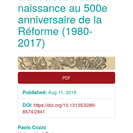
naissance au 500e
anniversaire de la
Réforme (1980-
2017)
Article
Sidebar
PDF
Published:
Aug 11, 2018
DOI:
https://doi.org/10.13135/2280-
8574/2841
Main
Paolo Cozzo