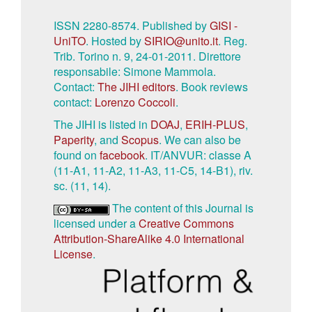
ISSN 2280-8574. Published by
GISI -
UniTO
. Hosted by
SIRIO@unito.it
. Reg.
Trib. Torino n. 9, 24-01-2011. Direttore
responsabile: Simone Mammola.
Contact:
The JIHI editors
. Book reviews
contact:
Lorenzo Coccoli
.
The JIHI is listed in
DOAJ
,
ERIH-PLUS
,
Paperity
, and
Scopus
. We can also be
found on
facebook
. IT/ANVUR: classe A
(11-A1, 11-A2, 11-A3, 11-C5, 14-B1), riv.
sc. (11, 14).
The content of this Journal is
licensed under a
Creative Commons
Attribution-ShareAlike 4.0 International
License
.