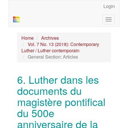
Main
Login
Navigation
Main
Toggle
Content
navigatio
Sidebar
Home
Archives
Vol. 7 No. 13 (2018): Contemporary
Luther / Luther contemporain
General Section: Articles
6. Luther dans les
documents du
magistère pontifical
du 500e
anniversaire de la