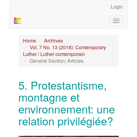
Main
Login
Navigation
Main
Toggle
Content
navigatio
Sidebar
Home
Archives
Vol. 7 No. 13 (2018): Contemporary
Luther / Luther contemporain
General Section: Articles
5. Protestantisme,
montagne et
environnement: une
relation privilégiée?