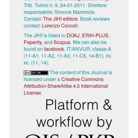
Trib. Torino n. 9, 24-01-2011. Direttore
responsabile: Simone Mammola.
Contact:
The JIHI editors
. Book reviews
contact:
Lorenzo Coccoli
.
The JIHI is listed in
DOAJ
,
ERIH-PLUS
,
Paperity
, and
Scopus
. We can also be
found on
facebook
. IT/ANVUR: classe A
(11-A1, 11-A2, 11-A3, 11-C5, 14-B1), riv.
sc. (11, 14).
The content of this Journal is
licensed under a
Creative Commons
Attribution-ShareAlike 4.0 International
License
.