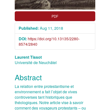
Article
Sidebar
PDF
Published:
Aug 11, 2018
DOI:
https://doi.org/10.13135/2280-
8574/2840
Main
Laurent Tissot
Université de Neuchâtel
Article
Content
Abstract
La relation entre protestantisme et
environnement a fait l’objet de vives
controverses tant historiques que
théologiques. Notre article vise à savoir
comment des voyageurs protestants – ou