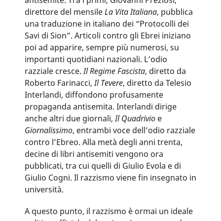
antisemite. Tra i primi, Giovanni Preziosi,
direttore del mensile
La Vita Italiana
, pubblica
una traduzione in italiano dei “Protocolli dei
Savi di Sion”. Articoli contro gli Ebrei iniziano
poi ad apparire, sempre più numerosi, su
importanti quotidiani nazionali. L’odio
razziale cresce.
Il Regime Fascista
, diretto da
Roberto Farinacci,
Il Tevere
, diretto da Telesio
Interlandi, diffondono profusamente
propaganda antisemita. Interlandi dirige
anche altri due giornali,
Il Quadrivio
e
Giornalissimo
, entrambi voce dell’odio razziale
contro l’Ebreo. Alla metà degli anni trenta,
decine di libri antisemiti vengono ora
pubblicati, tra cui quelli di Giulio Evola e di
Giulio Cogni. Il razzismo viene fin insegnato in
università.
A questo punto, il razzismo è ormai un ideale