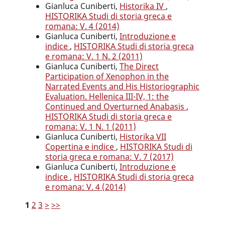
Gianluca Cuniberti,
Historika IV
,
HISTORIKA Studi di storia greca e
romana: V. 4 (2014)
Gianluca Cuniberti,
Introduzione e
indice
,
HISTORIKA Studi di storia greca
e romana: V. 1 N. 2 (2011)
Gianluca Cuniberti,
The Direct
Participation of Xenophon in the
Narrated Events and His Historiographic
Evaluation. Hellenica III-IV, 1: the
Continued and Overturned Anabasis
,
HISTORIKA Studi di storia greca e
romana: V. 1 N. 1 (2011)
Gianluca Cuniberti,
Historika VII
Copertina e indice
,
HISTORIKA Studi di
storia greca e romana: V. 7 (2017)
Gianluca Cuniberti,
Introduzione e
indice
,
HISTORIKA Studi di storia greca
e romana: V. 4 (2014)
1
2
3
>
>>