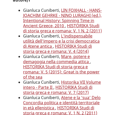
Gianluca Cuniberti,
LIN FOXHALL - HANS-
JOACHIM GEHRKE - NINO LURAGHI (ed.),
Intentional History: Spinning Time in
Ancient Greece, 2010
,
HISTORIKA Studi
di storia greca e romana: V. 1 N. 2 (2011)
Gianluca Cuniberti,
L'indispensabile
utilità dell'impero e la crisi democratica
di Atene antica
,
HISTORIKA Studi di
storia greca e romana: V. 4 (2014)
Gianluca Cuniberti,
Mare, potere e
demagogia nella commedia attica
,
HISTORIKA Studi di storia greca e
romana: V. 5 (2015): Great is the power
of the sea
Gianluca Cuniberti,
Historika VII Volume
intero - Parte II
,
HISTORIKA Studi di
storia greca e romana: V. 7 (2017)
Gianluca Cuniberti,
Atene e la ‘sua’ Delo
Concordia politica e identità territoriale
in età ellenistica
,
HISTORIKA Studi di
storia greca e romana: V. 1 N. 2 (2011)