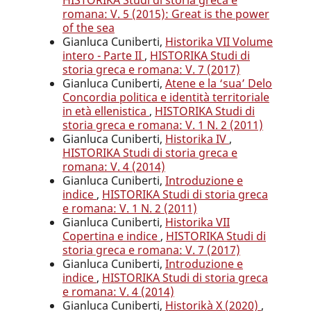
romana: V. 5 (2015): Great is the power
of the sea
Gianluca Cuniberti,
Historika VII Volume
intero - Parte II
,
HISTORIKA Studi di
storia greca e romana: V. 7 (2017)
Gianluca Cuniberti,
Atene e la ‘sua’ Delo
Concordia politica e identità territoriale
in età ellenistica
,
HISTORIKA Studi di
storia greca e romana: V. 1 N. 2 (2011)
Gianluca Cuniberti,
Historika IV
,
HISTORIKA Studi di storia greca e
romana: V. 4 (2014)
Gianluca Cuniberti,
Introduzione e
indice
,
HISTORIKA Studi di storia greca
e romana: V. 1 N. 2 (2011)
Gianluca Cuniberti,
Historika VII
Copertina e indice
,
HISTORIKA Studi di
storia greca e romana: V. 7 (2017)
Gianluca Cuniberti,
Introduzione e
indice
,
HISTORIKA Studi di storia greca
e romana: V. 4 (2014)
Gianluca Cuniberti,
Historikà X (2020)
,