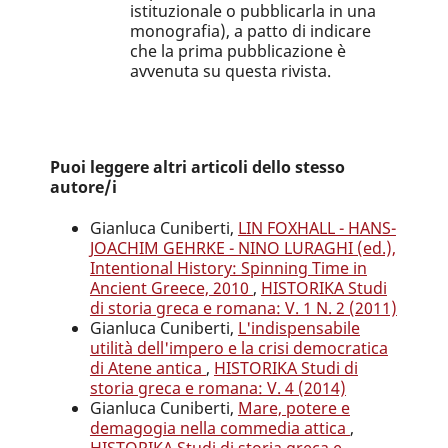
istituzionale o pubblicarla in una
monografia), a patto di indicare
che la prima pubblicazione è
avvenuta su questa rivista.
Puoi leggere altri articoli dello stesso
autore/i
Gianluca Cuniberti,
LIN FOXHALL - HANS-
JOACHIM GEHRKE - NINO LURAGHI (ed.),
Intentional History: Spinning Time in
Ancient Greece, 2010
,
HISTORIKA Studi
di storia greca e romana: V. 1 N. 2 (2011)
Gianluca Cuniberti,
L'indispensabile
utilità dell'impero e la crisi democratica
di Atene antica
,
HISTORIKA Studi di
storia greca e romana: V. 4 (2014)
Gianluca Cuniberti,
Mare, potere e
demagogia nella commedia attica
,
HISTORIKA Studi di storia greca e