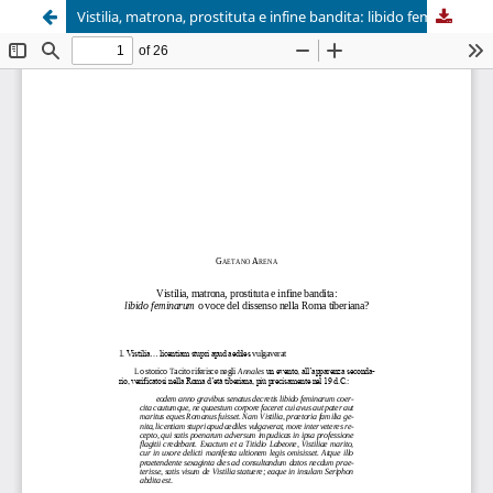
Vistilia, matrona, prostituta e infine bandita: libido feminarum o voce del dissenso nella Roma tiberiana?