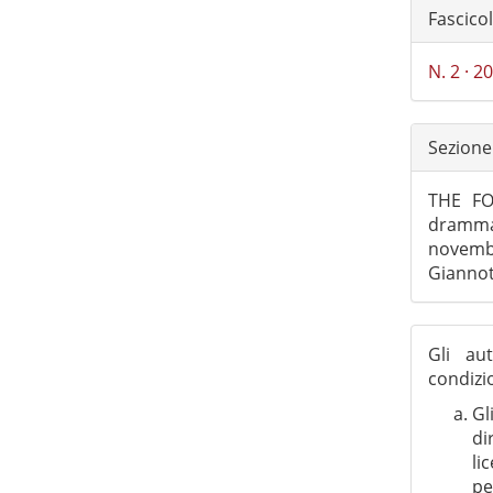
Fascico
N. 2 · 2
Sezione
THE FO
dramma
novembr
Giannot
Gli au
condizi
Gl
di
li
pe