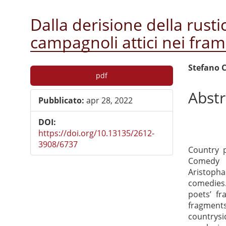
Dalla derisione della rusti
campagnoli attici nei fram
Barra
Cont
Stefano C
pdf
laterale
princ
Abstr
dell'articolo
dell'
Pubblicato:
apr 28, 2022
DOI:
https://doi.org/10.13135/2612-
3908/6737
Country 
Comedy 
Aristoph
comedies.
poets’ f
fragments
countrysi