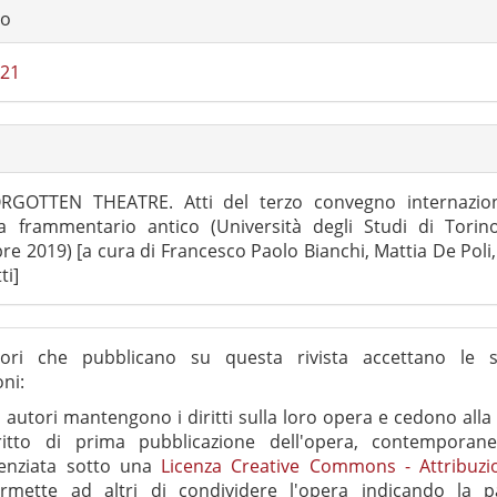
lo
021
RGOTTEN THEATRE. Atti del terzo convegno internazion
 frammentario antico (Università degli Studi di Torino
e 2019) [a cura di Francesco Paolo Bianchi, Mattia De Poli
ti]
tori che pubblicano su questa rivista accettano le s
oni:
i autori mantengono i diritti sulla loro opera e cedono alla r
ritto di prima pubblicazione dell'opera, contemporan
cenziata sotto una
Licenza Creative Commons - Attribuzi
rmette ad altri di condividere l'opera indicando la p