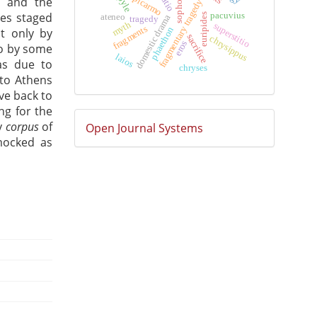
sophocles
epicarmo
ratio
e and the
fragmentary tragedy
ies staged
pacuvius
euripides
ateneo
domestic drama
tragedy
myth
superstitio
fragments
phaethon
t only by
sacrifice
chrysippus
eros
so by some
laios
as due to
chryses
nto Athens
ve back to
ng for the
Sviluppato
y
corpus
of
Open Journal Systems
a
mocked as
cura
di