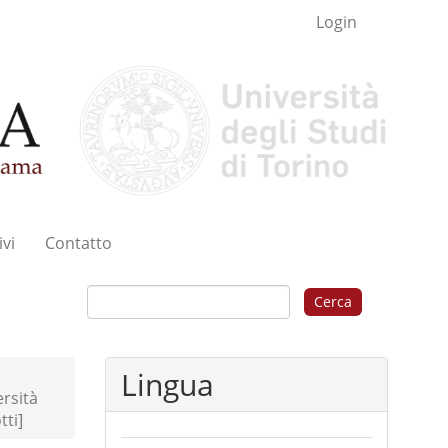
Login
ivi
Contatto
Cerca
Lingua
rsità
tti]