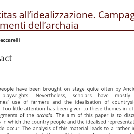
citas all’idealizzazione. Campa
menti dell’archaia
enuto
eccarelli
ipale
act
articolo
people have been brought on stage quite often by Anci
playwrights. Nevertheless, scholars have mostly 
anes’ use of farmers and the idealisation of countrysi
 Too little attention has been given to these themes in o
ragments of the
archaia
. The aim of this paper is to dis
 in which the country people and the idealised representat
de occur. The analysis of this material leads to a rather i