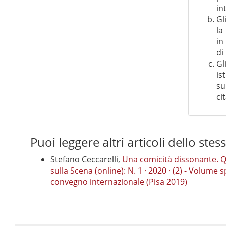
in
Gl
la
in
di
Gl
is
su
ci
Puoi leggere altri articoli dello stes
Stefano Ceccarelli,
Una comicità dissonante. Qua
sulla Scena (online): N. 1 · 2020 · (2) - Volume sp
convegno internazionale (Pisa 2019)