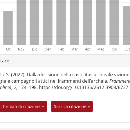
gli
tare
articolo
li, S. (2022). Dalla derisione della rusticitas all’idealizzazione
a e campagnoli attici nei frammenti dell’archaia.
Frammenti
nline)
,
2
, 174–198. https://doi.org/10.13135/2612-3908/6737
ri formati di citazione
Scarica citazione