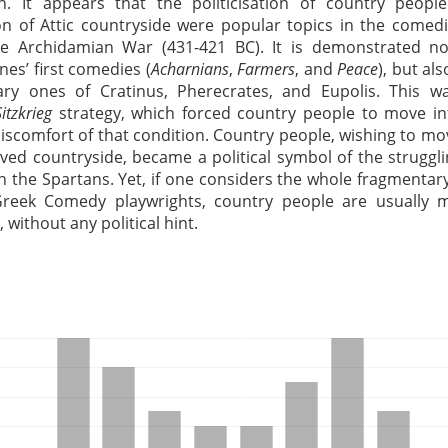
on. It appears that the politicisation of country peopl
ion of Attic countryside were popular topics in the comed
he Archidamian War (431-421 BC). It is demonstrated no
nes’ first comedies (
Acharnians
,
Farmers
, and
Peace
), but al
ary ones of Cratinus, Pherecrates, and Eupolis. This w
Sitzkrieg
strategy, which forced country people to move i
discomfort of that condition. Country people, wishing to mo
oved countryside, became a political symbol of the struggli
h the Spartans. Yet, if one considers the whole fragmentar
Greek Comedy playwrights, country people are usually 
without any political hint.