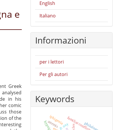
English
gna e
Italiano
Informazioni
per i lettori
Per gli autori
ent Greek
analysed
Keywords
de in his
ther comic
cuss those
iphigenia
ion of the
familiar conflicts
artemis
hypsipyle
philology
nteresting
p. oxy