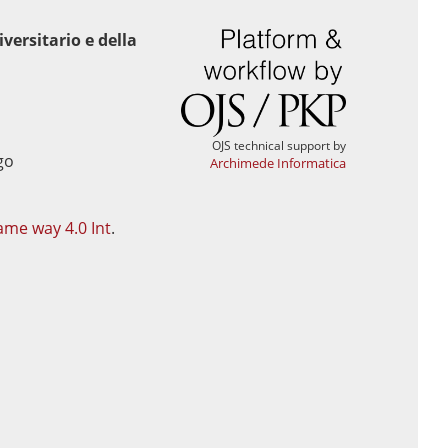
versitario e della
OJS technical support by
Archimede Informatica
ame way 4.0 Int
.