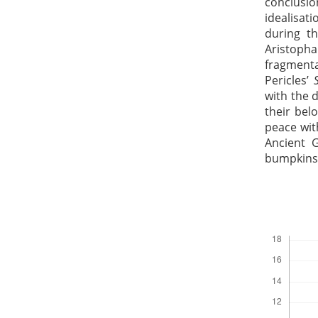
conclusi
idealisat
during t
Aristopha
fragment
Pericles’
with the 
their bel
peace wit
Ancient 
bumpkins, 
Downloads