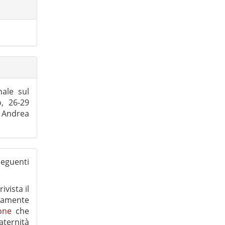
ale sul
, 26-29
, Andrea
eguenti
ivista il
eamente
one
che
aternità