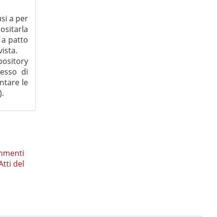
usi a per
ositarla
 a patto
ista.
pository
cesso di
ntare le
).
mmenti
Atti del