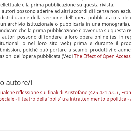
tellettuale e la prima pubblicazione su questa rivista.
i autori possono aderire ad altri accordi di licenza non escl
 distribuzione della versione dell'opera pubblicata (es. dep
 un archivio istituzionale o pubblicarla in una monografia),
 indicare che la prima pubblicazione è avvenuta su questa riv
i autori possono diffondere la loro opera online (es. in re
tituzionali o nel loro sito web) prima e durante il pro
bmission, poichè può portare a scambi produttivi e aume
tazioni dell'opera pubblicata (Vedi
The Effect of Open Access
so autore/i
lche riflessione sui finali di Aristofane (425-421 a.C.)
,
Fra
eciale - Il teatro della 'polis' tra intrattenimento e politica - 