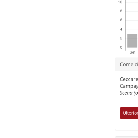
Detta
Come ci
dell'
Ceccarel
Campagn
Scena (o
Ulterio