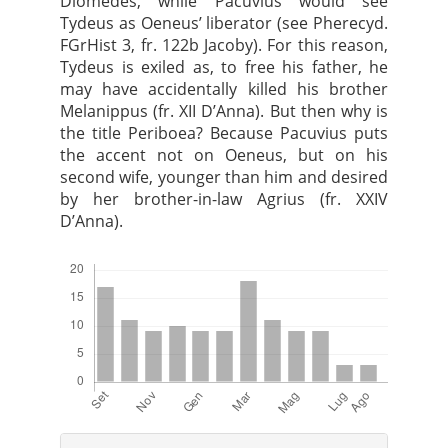
Diomedes, while Pacuvius would see
Tydeus as Oeneus’ liberator (see Pherecyd.
FGrHist 3, fr. 122b Jacoby). For this reason,
Tydeus is exiled as, to free his father, he
may have accidentally killed his brother
Melanippus (fr. XII D’Anna). But then why is
the title Periboea? Because Pacuvius puts
the accent not on Oeneus, but on his
second wife, younger than him and desired
by her brother-in-law Agrius (fr. XXIV
D’Anna).
Downloads