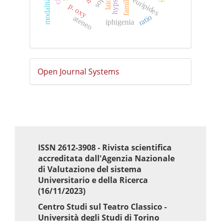
euripides
laios
p. oxy
ratio
ateneo
iphigenia
Sviluppato
Open Journal Systems
a
cura
di
ISSN 2612-3908 - Rivista scientifica
accreditata dall'Agenzia Nazionale
di Valutazione del sistema
Universitario e della Ricerca
(16/11/2023)
Centro Studi sul Teatro Classico -
Università degli Studi di Torino