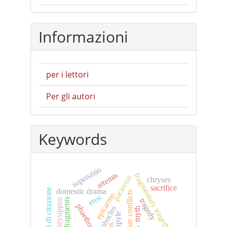
Informazioni
per i lettori
Per gli autori
Keywords
superstitio
artemis
fragmentary tragedy
pacuvius
chryses
sacrifice
modalità di citazione
domestic drama
familiar conflicts
epicarmo
eros
tragedy
fragments
chrysippus
phaethon
sophocles
myth
hypsipyle