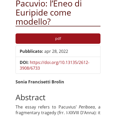
Pacuvio: l’Eneo di
Euripide come
modello?
Barra
pdf
laterale
Pubblicato:
apr 28, 2022
dell'articolo
DOI:
https://doi.org/10.13135/2612-
3908/6733
Contenuto
Sonia Francisetti Brolin
principale
Abstract
dell'articolo
The essay refers to Pacuvius’
Periboea
, a
fragmentary tragedy (frr. I-XXVIII D’Anna): it