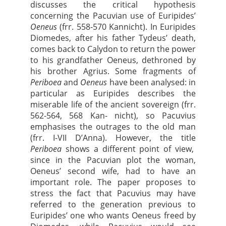
discusses the critical hypothesis
concerning the Pacuvian use of Euripides’
Oeneus
(frr. 558-570 Kannicht). In Euripides
Diomedes, after his father Tydeus’ death,
comes back to Calydon to return the power
to his grandfather Oeneus, dethroned by
his brother Agrius. Some fragments of
Periboea
and
Oeneus
have been analysed: in
particular as Euripides describes the
miserable life of the ancient sovereign (frr.
562-564, 568 Kan- nicht), so Pacuvius
emphasises the outrages to the old man
(frr. I-VII D’Anna). However, the title
Periboea
shows a different point of view,
since in the Pacuvian plot the woman,
Oeneus’ second wife, had to have an
important role. The paper proposes to
stress the fact that Pacuvius may have
referred to the generation previous to
Euripides’ one who wants Oeneus freed by