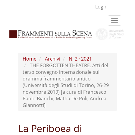
Navigazione
Login
principale
Contenuto
Toggle
principale
navigati
Barra
laterale
Home
Archivi
N. 2 · 2021
THE FORGOTTEN THEATRE. Atti del
terzo convegno internazionale sul
dramma frammentario antico
(Università degli Studi di Torino, 26-29
novembre 2019) [a cura di Francesco
Paolo Bianchi, Mattia De Poli, Andrea
Giannotti]
La Periboea di