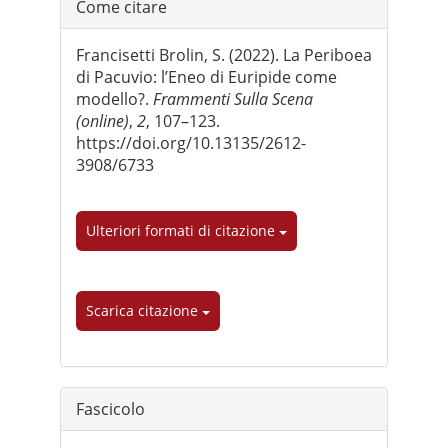
Dettagli
Come citare
dell'articolo
Francisetti Brolin, S. (2022). La Periboea
di Pacuvio: l’Eneo di Euripide come
modello?.
Frammenti Sulla Scena
(online)
,
2
, 107–123.
https://doi.org/10.13135/2612-
3908/6733
Ulteriori formati di citazione
Scarica citazione
Fascicolo