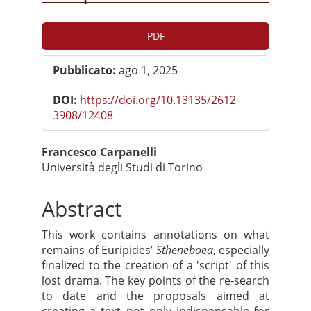
Barra
PDF
laterale
Pubblicato:
ago 1, 2025
dell'articolo
DOI:
https://doi.org/10.13135/2612-
3908/12408
Contenuto
Francesco Carpanelli
Università degli Studi di Torino
principale
dell'articolo
Abstract
This work contains annotations on what
remains of Euripides’
Stheneboea
, especially
finalized to the creation of a 'script' of this
lost drama. The key points of the re-search
to date and the proposals aimed at