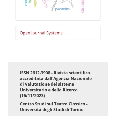
fragments
chrysippus
phaethon
laios
pacuvius
Sviluppato
Open Journal Systems
a
cura
di
ISSN 2612-3908 - Rivista scientifica
accreditata dall'Agenzia Nazionale
di Valutazione del sistema
Universitario e della Ricerca
(16/11/2023)
Centro Studi sul Teatro Classico -
Università degli Studi di Torino