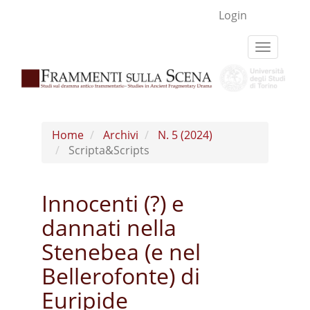
Navigazione
Login
principale
Contenuto
Toggle
principale
navigati
Barra
laterale
Home
Archivi
N. 5 (2024)
Scripta&Scripts
Innocenti (?) e
dannati nella
Stenebea (e nel
Bellerofonte) di
Euripide