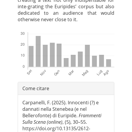
creating a text not only indispensable for
inte-grating the Euripides’ corpus but also
dedicated to an audience that would
otherwise never close to it.
Downloads
Dettagli
Come citare
dell'articolo
Carpanelli, F. (2025). Innocenti (?) e
dannati nella Stenebea (e nel
Bellerofonte) di Euripide.
Frammenti
Sulla Scena (online)
, (5), 30–55.
https://doi.org/10.13135/2612-