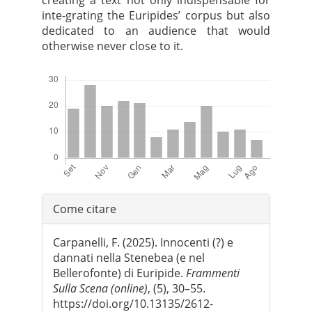
creating a text not only indispensable for
inte-grating the Euripides’ corpus but also
dedicated to an audience that would
otherwise never close to it.
Downloads
Dettagli
Come citare
dell'articolo
Carpanelli, F. (2025). Innocenti (?) e
dannati nella Stenebea (e nel
Bellerofonte) di Euripide.
Frammenti
Sulla Scena (online)
, (5), 30–55.
https://doi.org/10.13135/2612-