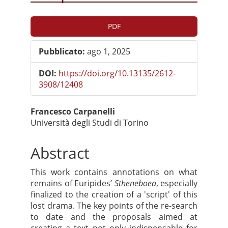
Barra
PDF
laterale
Pubblicato:
ago 1, 2025
dell'articolo
DOI:
https://doi.org/10.13135/2612-
3908/12408
Contenuto
Francesco Carpanelli
Università degli Studi di Torino
principale
dell'articolo
Abstract
This work contains annotations on what
remains of Euripides’
Stheneboea
, especially
finalized to the creation of a 'script' of this
lost drama. The key points of the re-search
to date and the proposals aimed at