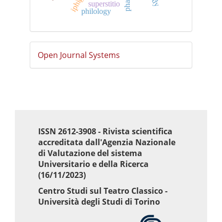
superstitio
philology
Sviluppato
Open Journal Systems
a
cura
di
ISSN 2612-3908 - Rivista scientifica
accreditata dall'Agenzia Nazionale
di Valutazione del sistema
Universitario e della Ricerca
(16/11/2023)
Centro Studi sul Teatro Classico -
Università degli Studi di Torino