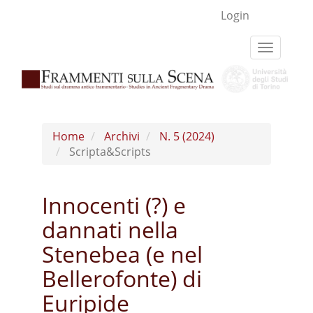
Navigazione
Login
principale
Contenuto
Toggle
principale
navigati
Barra
laterale
Home
Archivi
N. 5 (2024)
Scripta&Scripts
Innocenti (?) e
dannati nella
Stenebea (e nel
Bellerofonte) di
Euripide