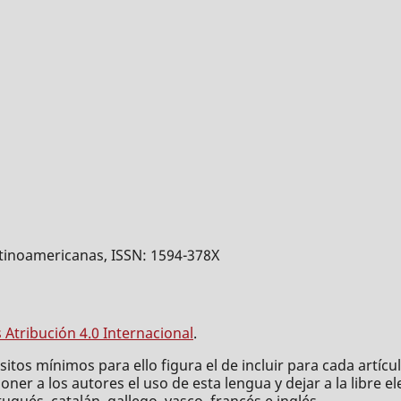
 latinoamericanas, ISSN: 1594-378X
Atribución 4.0 Internacional
.
tos mínimos para ello figura el de incluir para cada artículo
ner a los autores el uso de esta lengua y dejar a la libre e
ugués, catalán, gallego, vasco, francés e inglés.